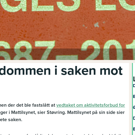
e dommen i saken mot
D
B
 der det ble fastslått at
vedtaket om aktivitetsforbud for
Ø
ger i Mattilsynet, sier Støvring. Mattilsynet på sin side sier
D
ete saken.
B