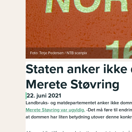
Foto: Terje Pedersen / NTB scanpix
Staten anker ikk
Merete Støvring
22. juni 2021
Landbruks- og matdepartementet anker ikke dommen
Merete Støvring var ugyldig.
-Det må føre til endrin
at dommen har liten betydning utover denne konkr