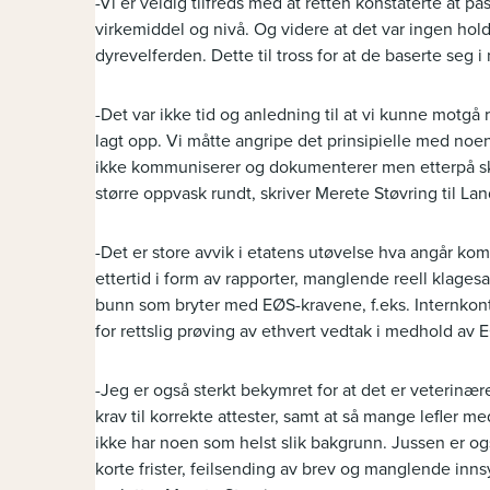
-Vi er veldig tilfreds med at retten konstaterte at på
virkemiddel og nivå. Og videre at det var ingen hol
dyrevelferden. Dette til tross for at de baserte seg 
-Det var ikke tid og anledning til at vi kunne motgå 
lagt opp. Vi måtte angripe det prinsipielle med noen
ikke kommuniserer og dokumenterer men etterpå skri
større oppvask rundt, skriver Merete Støvring til La
-Det er store avvik i etatens utøvelse hva angår k
ettertid i form av rapporter, manglende reell klagesa
bunn som bryter med EØS-kravene, f.eks. Internkontr
for rettslig prøving av ethvert vedtak i medhold av EØ
-Jeg er også sterkt bekymret for at det er veterinære
krav til korrekte attester, samt at så mange lefler
ikke har noen som helst slik bakgrunn. Jussen er også
korte frister, feilsending av brev og manglende innsy