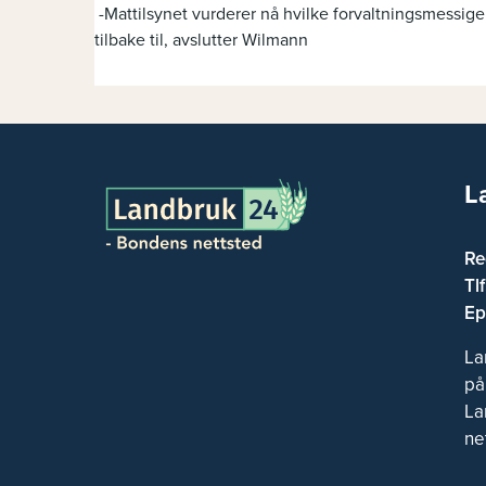
-Mattilsynet vurderer nå hvilke forvaltningsmessig
tilbake til, avslutter Wilmann
L
Re
Tl
Ep
La
på
La
ne