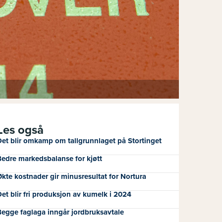
Les også
et blir omkamp om tallgrunnlaget på Stortinget
edre markedsbalanse for kjøtt
kte kostnader gir minusresultat for Nortura
et blir fri produksjon av kumelk i 2024
egge faglaga inngår jordbruksavtale