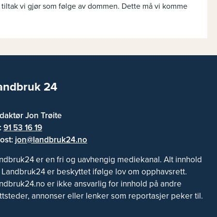
e tiltak vi gjør som følge av dommen. Dette må vi komme
andbruk 24
daktør Jon Trøite
f:
91 53 16 19
ost:
jon@landbruk24.no
ndbruk24 er en fri og uavhengig mediekanal. Alt innhold
 Landbruk24 er beskyttet ifølge lov om opphavsrett.
ndbruk24.no er ikke ansvarlig for innhold på andre
ttsteder, annonser eller lenker som reportasjer peker til.