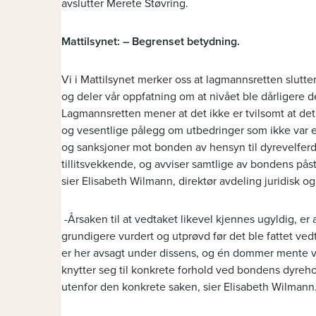
avslutter Merete Støvring.
Mattilsynet: – Begrenset betydning.
Vi i Mattilsynet merker oss at lagmannsretten slutter
og deler vår oppfatning om at nivået ble dårligere de
Lagmannsretten mener at det ikke er tvilsomt at de
og vesentlige pålegg om utbedringer som ikke var e
og sanksjoner mot bonden av hensyn til dyrevelferd
tillitsvekkende, og avviser samtlige av bondens på
sier Elisabeth Wilmann, direktør avdeling juridisk og
-Årsaken til at vedtaket likevel kjennes ugyldig, e
grundigere vurdert og utprøvd før det ble fattet v
er her avsagt under dissens, og én dommer mente v
knytter seg til konkrete forhold ved bondens dyreho
utenfor den konkrete saken, sier Elisabeth Wilmann