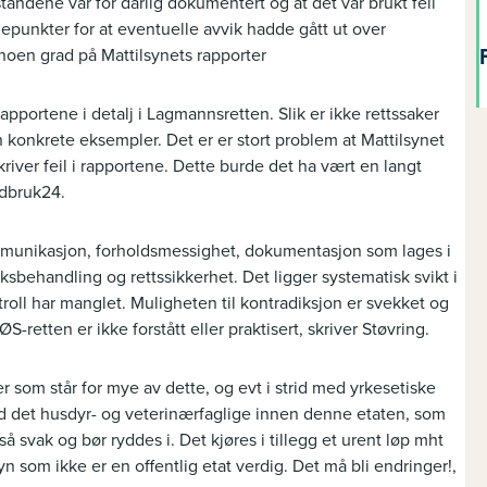
standene var for dårlig dokumentert og at det var brukt feil
depunkter for at eventuelle avvik hadde gått ut over
i noen grad på Mattilsynets rapporter
rapportene i detalj i Lagmannsretten. Slik er ikke rettssaker
 konkrete eksempler. Det er er stort problem at Mattilsynet
ver feil i rapportene. Dette burde det ha vært en langt
ndbruk24.
ommunikasjon, forholdsmessighet, dokumentasjon som lages i
ksbehandling og rettssikkerhet. Det ligger systematisk svikt i
oll har manglet. Muligheten til kontradiksjon er svekket og
S-retten er ikke forstått eller praktisert, skriver Støvring.
r som står for mye av dette, og evt i strid med yrkesetiske
 med det husdyr- og veterinærfaglige innen denne etaten, som
 svak og bør ryddes i. Det kjøres i tillegg et urent løp mht
n som ikke er en offentlig etat verdig. Det må bli endringer!,