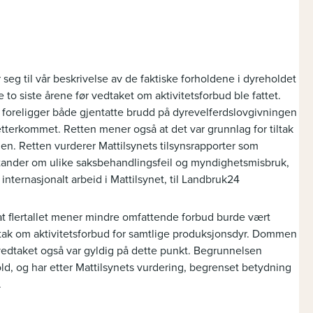
 seg til vår beskrivelse av de faktiske forholdene i dyreholdet
 to siste årene før vedtaket om aktivitetsforbud ble fattet.
t foreligger både gjentatte brudd på dyrevelferdslovgivningen
tterkommet. Retten mener også at det var grunnlag for tiltak
en. Retten vurderer Mattilsynets tilsynsrapporter som
stander om ulike saksbehandlingsfeil og myndighetsmisbruk,
 internasjonalt arbeid i Mattilsynet, til Landbruk24
r at flertallet mener mindre omfattende forbud burde vært
edtak om aktivitetsforbud for samtlige produksjonsdyr. Dommen
edtaket også var gyldig på dette punkt. Begrunnelsen
ld, og har etter Mattilsynets vurdering, begrenset betydning
.