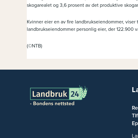
skogarealet og 3,6 prosent av det produktive skogar
Kvinner eier en av fire landbrukseiendommer, viser 
landbrukseiendommer personlig eier, der 122.900 v
(©NTB)
L
Re
Tl
Ep
La