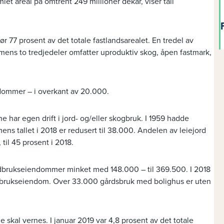
t areal på omtrent 249 millioner dekar, viser tall
 77 prosent av det totale fastlandsarealet. En tredel av
 mens to tredjedeler omfatter uproduktiv skog, åpen fastmark,
ndommer – i overkant av 20.000.
ar egen drift i jord- og/eller skogbruk. I 1959 hadde
s tallet i 2018 er redusert til 38.000. Andelen av leiejord
, til 45 prosent i 2018.
andbrukseiendommer minket med 148.000 – til 369.500. I 2018
andbrukseiendom. Over 33.000 gårdsbruk med bolighus er uten
e skal vernes. I januar 2019 var 4,8 prosent av det totale