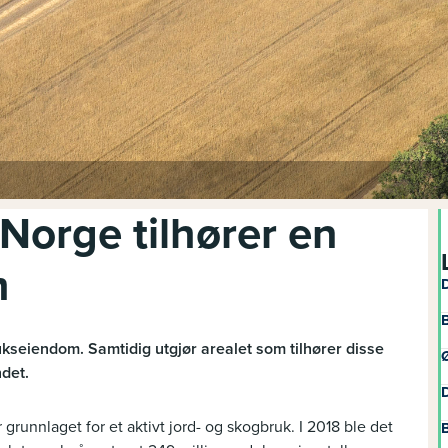
 Norge tilhører en
m
D
B
ukseiendom. Samtidig utgjør arealet som tilhører disse
Ø
det.
D
unnlaget for et aktivt jord- og skogbruk. I 2018 ble det
B