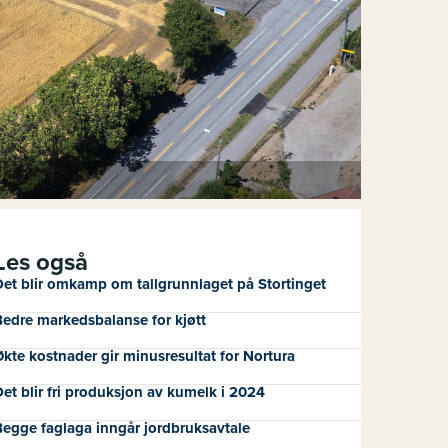
Les også
et blir omkamp om tallgrunnlaget på Stortinget
edre markedsbalanse for kjøtt
kte kostnader gir minusresultat for Nortura
et blir fri produksjon av kumelk i 2024
egge faglaga inngår jordbruksavtale