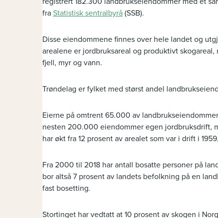
registrert 182.300 landbrukseiendommer med et samle
fra
Statistisk sentralbyrå
(SSB).
Disse eiendommene finnes over hele landet og utgjør
arealene er jordbruksareal og produktivt skogareal,
fjell, myr og vann.
Trøndelag er fylket med størst andel landbrukseie
Eierne på omtrent 65.000 av landbrukseiendommene h
nesten 200.000 eiendommer egen jordbruksdrift, men
har økt fra 12 prosent av arealet som var i drift i 1959
Fra 2000 til 2018 har antall bosatte personer på l
bor altså 7 prosent av landets befolkning på en l
fast bosetting.
Stortinget har vedtatt at 10 prosent av skogen i Norg