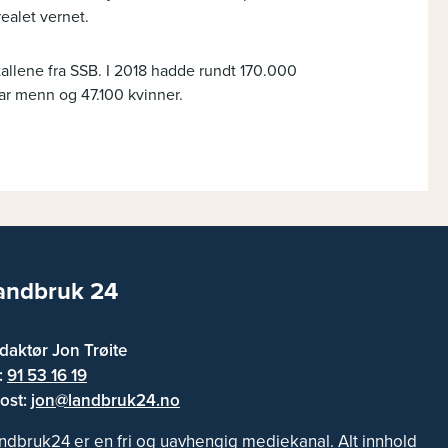
ealet vernet.
tallene fra SSB. I 2018 hadde rundt 170.000
ar menn og 47.100 kvinner.
andbruk 24
daktør Jon Trøite
f:
91 53 16 19
ost:
jon@landbruk24.no
ndbruk24 er en fri og uavhengig mediekanal. Alt innhold