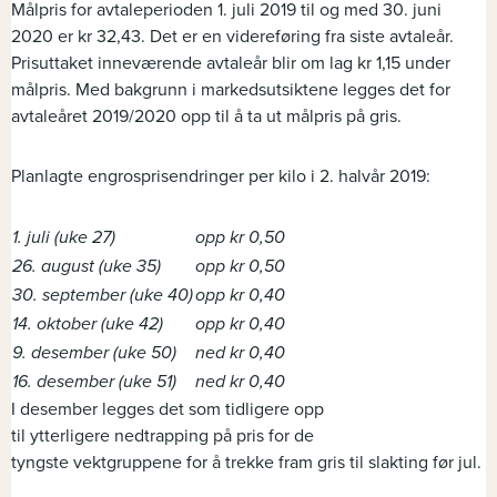
Målpris for avtaleperioden 1. juli 2019 til og med 30. juni
2020 er kr 32,43. Det er en videreføring fra siste avtaleår.
Prisuttaket inneværende avtaleår blir om lag kr 1,15 under
målpris. Med bakgrunn i markedsutsiktene legges det for
avtaleåret 2019/2020 opp til å ta ut målpris på gris.
Planlagte engrosprisendringer per kilo i 2. halvår 2019:
1. juli (uke 27)
opp kr 0,50
26. august (uke 35)
opp kr 0,50
30. september (uke 40)
opp kr 0,40
14. oktober (uke 42)
opp kr 0,40
9. desember (uke 50)
ned kr 0,40
16. desember (uke 51)
ned kr 0,40
I desember legges det som tidligere opp
til ytterligere nedtrapping på pris for de
tyngste vektgruppene for å trekke fram gris til slakting før jul.