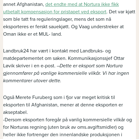
annet Afghanistan,
det endte med at Nortura ikke fikk
utbetalt kompensasjon for pristapet ved eksport
. Det var kjøtt
som ble tatt fra reguleringslager, mens det som nå
eksporteres er ferskt sauekjøtt. Og Vaag understreker at
Oman ikke er et MUL- land.
Landbruk24 har vært i kontakt med Landbruks- og
matdepartementet om saken. Kommunikasjonssjef Ottar
Løvik skriver i en e-post. –
Dette er eksport som Nortura
gjennomfører på vanlige kommersielle vilkår. Vi har ingen
kommentarer utover dette.
Også Merete Furuberg som i fjor var meget kritisk til
eksporten til Afghanistan, mener at denne eksporten er
akseptabel.
-Dersom eksporten foregår på vanlig kommersielle vilkår og
for Norturas regning (uten bruk av oms.avgiftsmidler) og
heller ikke fortrenger den innenlandske produksjonen i