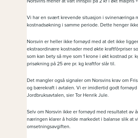
Norsvins mener at vårt innspill på 2 kr i økt målpris 
Vi har en svært krevende situasjon i svinenæringa 
kostnadsøkning i samme periode. Dette henger ikke 
Norsvin er heller ikke fornøyd med at det ikke ligge
ekstraordinære kostnader med økte kraftfôrpriser s
som kan bety så mye som 1 krone i økt kostnad pr.
prisøkning på 25 øre pr. kg kraftfor slår til.
Det mangler også signaler om Norsvins krav om Friske
og bærekraft i avtalen. Vi er imidlertid godt fornøyd
Jordbruksavtalen, sier Tor Henrik Jule.
Selv om Norsvin ikke er fornøyd med resultatet av år
næringen klarer å holde markedet i balanse slik at vi
omsetningsavgiften.