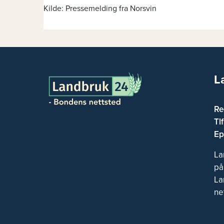
Kilde: Pressemelding fra Norsvin
L
Re
Tl
Ep
La
på
La
ne