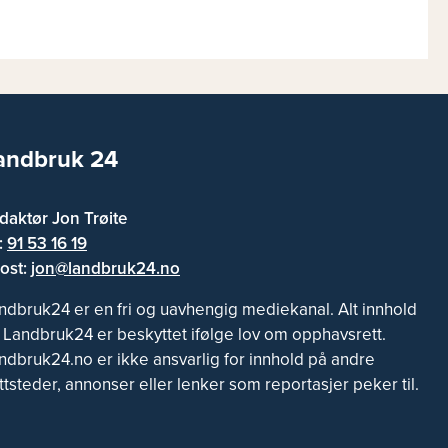
andbruk 24
daktør Jon Trøite
f:
91 53 16 19
ost:
jon@landbruk24.no
ndbruk24 er en fri og uavhengig mediekanal. Alt innhold
 Landbruk24 er beskyttet ifølge lov om opphavsrett.
ndbruk24.no er ikke ansvarlig for innhold på andre
ttsteder, annonser eller lenker som reportasjer peker til.