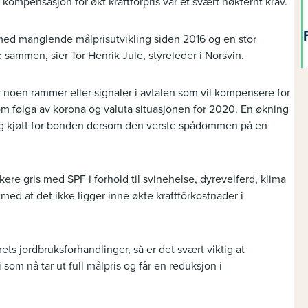
+ kompensasjon for økt kraftforpris var et svært nøkternt krav.
med manglende målprisutvikling siden 2016 og en stor
sammen, sier Tor Henrik Jule, styreleder i Norsvin.
r noen rammer eller signaler i avtalen som vil kompensere for
om følga av korona og valuta situasjonen for 2020. En økning
 kg kjøtt for bonden dersom den verste spådommen på en
re gris med SPF i forhold til svinehelse, dyrevelferd, klima
 med at det ikke ligger inne økte kraftfôrkostnader i
ets jordbruksforhandlinger, så er det svært viktig at
 som nå tar ut full målpris og får en reduksjon i