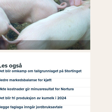
Les også
et blir omkamp om tallgrunnlaget på Stortinget
edre markedsbalanse for kjøtt
kte kostnader gir minusresultat for Nortura
et blir fri produksjon av kumelk i 2024
egge faglaga inngår jordbruksavtale