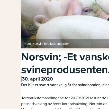
Foto: Norsvin/Tore Mælumsæter
Norsvin; -Et vanske
svineprodusenten
30. april 2020
Det blir et svært vanskelig år for svinebonden, sie
Jordbruksforhandlingene for 2020/2021 resulterte i e
prisnedskriving av årets kornprisøkning. Norsvin er