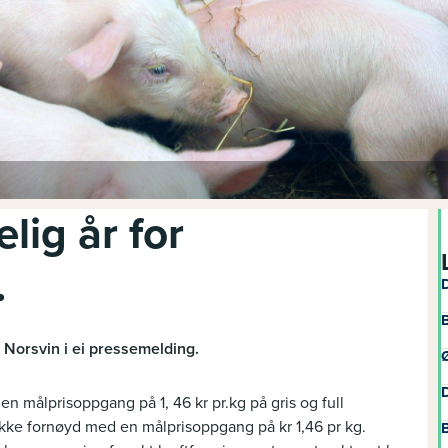
lig år for
.
D
B
r Norsvin i ei pressemelding.
Ø
D
n målprisoppgang på 1, 46 kr pr.kg på gris og full
 ikke fornøyd med en målprisoppgang på kr 1,46 pr kg.
B