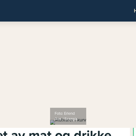
Foto: Erlend
Aas / Scanpix
t av mat og drikke