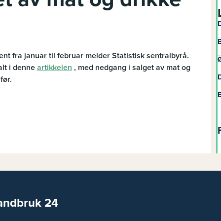
D
B
t fra januar til februar melder Statistisk sentralbyrå.
Ø
alt i denne
artikkelen
, med nedgang i salget av mat og
D
før.
B
andbruk 24