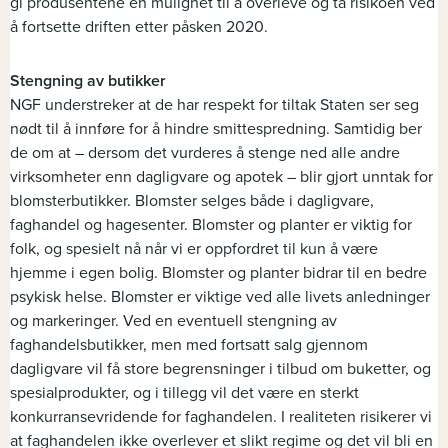
gi produsentene en mulighet til å overleve og ta risikoen ved
å fortsette driften etter påsken 2020.
Stengning av butikker
NGF understreker at de har respekt for tiltak Staten ser seg
nødt til å innføre for å hindre smittespredning. Samtidig ber
de om at – dersom det vurderes å stenge ned alle andre
virksomheter enn dagligvare og apotek – blir gjort unntak for
blomsterbutikker. Blomster selges både i dagligvare,
faghandel og hagesenter. Blomster og planter er viktig for
folk, og spesielt nå når vi er oppfordret til kun å være
hjemme i egen bolig. Blomster og planter bidrar til en bedre
psykisk helse. Blomster er viktige ved alle livets anledninger
og markeringer. Ved en eventuell stengning av
faghandelsbutikker, men med fortsatt salg gjennom
dagligvare vil få store begrensninger i tilbud om buketter, og
spesialprodukter, og i tillegg vil det være en sterkt
konkurransevridende for faghandelen. I realiteten risikerer vi
at faghandelen ikke overlever et slikt regime og det vil bli en