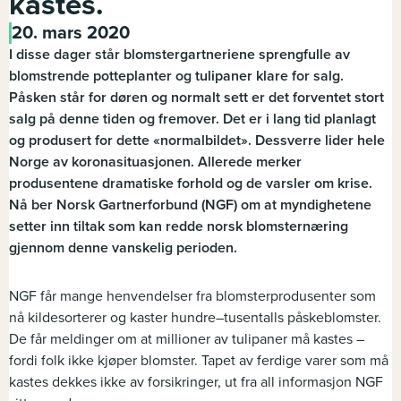
kastes.
20. mars 2020
I disse dager står blomstergartneriene sprengfulle av
blomstrende potteplanter og tulipaner klare for salg.
Påsken står for døren og normalt sett er det forventet stort
salg på denne tiden og fremover. Det er i lang tid planlagt
og produsert for dette «normalbildet». Dessverre lider hele
Norge av koronasituasjonen. Allerede merker
produsentene dramatiske forhold og de varsler om krise.
Nå ber Norsk Gartnerforbund (NGF) om at myndighetene
setter inn tiltak som kan redde norsk blomsternæring
gjennom denne vanskelig perioden.
NGF får mange henvendelser fra blomsterprodusenter som
nå kildesorterer og kaster hundre–tusentalls påskeblomster.
De får meldinger om at millioner av tulipaner må kastes –
fordi folk ikke kjøper blomster. Tapet av ferdige varer som må
kastes dekkes ikke av forsikringer, ut fra all informasjon NGF