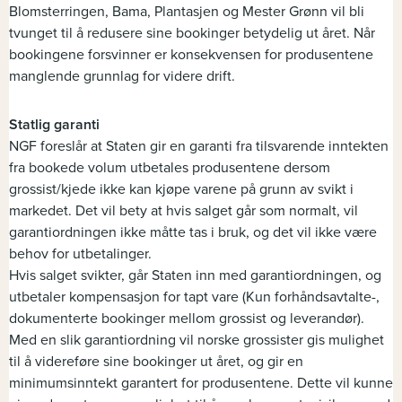
Blomsterringen, Bama, Plantasjen og Mester Grønn vil bli
tvunget til å redusere sine bookinger betydelig ut året. Når
bookingene forsvinner er konsekvensen for produsentene
manglende grunnlag for videre drift.
Statlig garanti
NGF foreslår at Staten gir en garanti fra tilsvarende inntekten
fra bookede volum utbetales produsentene dersom
grossist/kjede ikke kan kjøpe varene på grunn av svikt i
markedet. Det vil bety at hvis salget går som normalt, vil
garantiordningen ikke måtte tas i bruk, og det vil ikke være
behov for utbetalinger.
Hvis salget svikter, går Staten inn med garantiordningen, og
utbetaler kompensasjon for tapt vare (Kun forhåndsavtalte-,
dokumenterte bookinger mellom grossist og leverandør).
Med en slik garantiordning vil norske grossister gis mulighet
til å videreføre sine bookinger ut året, og gir en
minimumsinntekt garantert for produsentene. Dette vil kunne