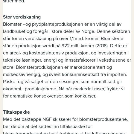
sitter med.
Stor verdiskaping
Blomster –og prydplanteproduksjonen er en viktig del av
landbruket og foregår i store deler av Norge. Denne sektoren
står for en verdiskaping på over 1,1 mrd. kroner. Blomstene
står en produksjonsverdi på 922 mill. kroner (2018). Dette er
en areal- og kostnadsintensiv produksjon, og investeringen i
tekniske løsninger, energi og innsatsfaktorer i veksthusene er
store. Blomsterproduksjonen er markedsorientert og
markedsavhengig, og svært konkurranseutsatt fra importen.
Påske- og vårsalget er den sesongen som normalt sett gir
økonomi i produksjonene. Nå når markedet raser, frykter vi
for dramatiske konsekvenser, som konkurser.
Tiltakspakke
Med det bakteppe NGF skisserer for blomsterprodusentene,
ber de om at det settes inn tiltakspakke for
blomsterprodusenten for å forhindre at bedriftene går over