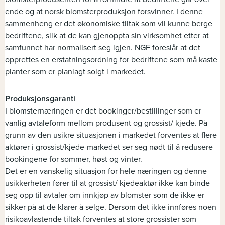
ende og at norsk blomsterproduksjon forsvinner. I denne
sammenheng er det økonomiske tiltak som vil kunne berge
bedriftene, slik at de kan gjenoppta sin virksomhet etter at
samfunnet har normalisert seg igjen. NGF foreslår at det
opprettes en erstatningsordning for bedriftene som må kaste
planter som er planlagt solgt i markedet.
Produksjonsgaranti
I blomsternæringen er det bookinger/bestillinger som er
vanlig avtaleform mellom produsent og grossist/ kjede. På
grunn av den usikre situasjonen i markedet forventes at flere
aktører i grossist/kjede-markedet ser seg nødt til å redusere
bookingene for sommer, høst og vinter.
Det er en vanskelig situasjon for hele næringen og denne
usikkerheten fører til at grossist/ kjedeaktør ikke kan binde
seg opp til avtaler om innkjøp av blomster som de ikke er
sikker på at de klarer å selge. Dersom det ikke innføres noen
risikoavlastende tiltak forventes at store grossister som