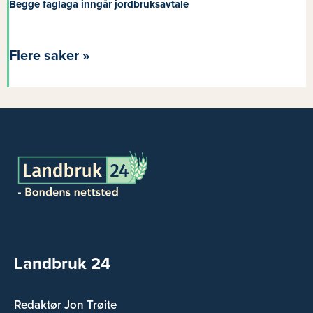
Begge faglaga inngår jordbruksavtale
Flere saker »
Landbruk 24
Redaktør Jon Trøite