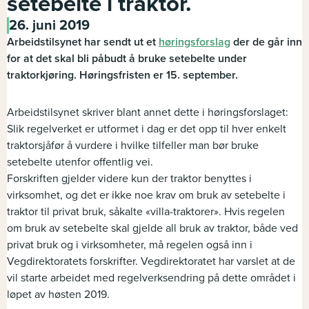
setebelte i traktor.
26. juni 2019
Arbeidstilsynet har sendt ut et
høringsforslag
der de går inn
for at det skal bli påbudt å bruke setebelte under
traktorkjøring. Høringsfristen er 15. september.
Arbeidstilsynet skriver blant annet dette i høringsforslaget:
Slik regelverket er utformet i dag er det opp til hver enkelt
traktorsjåfør å vurdere i hvilke tilfeller man bør bruke
setebelte utenfor offentlig vei.
Forskriften gjelder videre kun der traktor benyttes i
virksomhet, og det er ikke noe krav om bruk av setebelte i
traktor til privat bruk, såkalte «villa-traktorer». Hvis regelen
om bruk av setebelte skal gjelde all bruk av traktor, både ved
privat bruk og i virksomheter, må regelen også inn i
Vegdirektoratets forskrifter. Vegdirektoratet har varslet at de
vil starte arbeidet med regelverksendring på dette området i
løpet av høsten 2019.