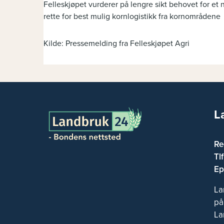
Felleskjøpet vurderer på lengre sikt behovet for et n
rette for best mulig kornlogistikk fra kornområdene
Kilde: Pressemelding fra Felleskjøpet Agri
L
Re
Tl
Ep
La
på
La