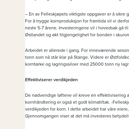
– En av Felleskjøpets viktigste oppgaver er å sikre 
For å trygge kornproduksjon for framtida vil vi derfo
neste 5-7 årene. Investeringene vil i hovedsak gå ti
Østlandet og økt tilgjengelighet for bonden i skuron
Arbeidet er allerede i gang. For inneværende seson
tonn som nå står klar på Stange. Videre er Østfoldk
korntørke og lagringssiloer med 25000 tonn ny lagr
Effektiviserer verdikjeden
De nødvendige løftene vil kreve en effektivisering av
kornhåndtering er også et godt klimatiltak. -Fellesk
verdikjeden for korn. I dette arbeidet har våre eiere,
Gjennomgangen viser at det må investeres betydelig