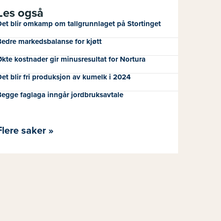
Les også
et blir omkamp om tallgrunnlaget på Stortinget
edre markedsbalanse for kjøtt
kte kostnader gir minusresultat for Nortura
et blir fri produksjon av kumelk i 2024
egge faglaga inngår jordbruksavtale
Flere saker »