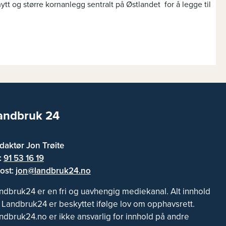
ytt og større kornanlegg sentralt på Østlandet for å legge til
andbruk 24
daktør Jon Trøite
f:
91 53 16 19
ost:
jon@landbruk24.no
ndbruk24 er en fri og uavhengig mediekanal. Alt innhold
 Landbruk24 er beskyttet ifølge lov om opphavsrett.
ndbruk24.no er ikke ansvarlig for innhold på andre