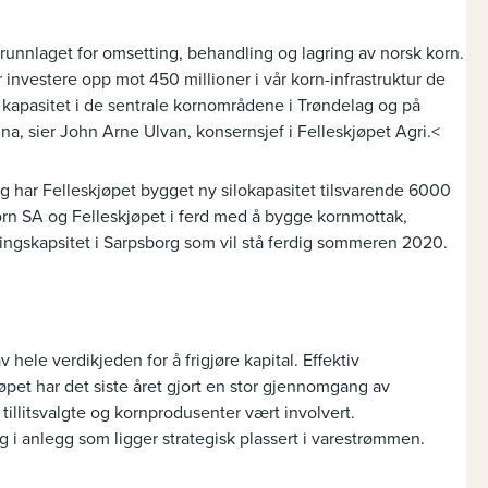
grunnlaget for omsetting, behandling og lagring av norsk korn.
r investere opp mot 450 millioner i vår korn-infrastruktur de
l kapasitet i de sentrale kornområdene i Trøndelag og på
na, sier John Arne Ulvan, konsernsjef i Felleskjøpet Agri.<
g har Felleskjøpet bygget ny silokapasitet tilsvarende 6000
orn SA og Felleskjøpet i ferd med å bygge kornmottak,
ingskapsitet i Sarpsborg som vil stå ferdig sommeren 2020.
 hele verdikjeden for å frigjøre kapital. Effektiv
jøpet har det siste året gjort en stor gjennomgang av
 tillitsvalgte og kornprodusenter vært involvert.
 i anlegg som ligger strategisk plassert i varestrømmen.