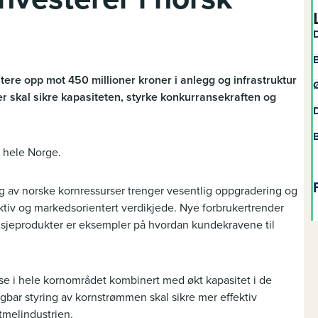
D
B
ere opp mot 450 millioner kroner i anlegg og infrastruktur
Ø
er skal sikre kapasiteten, styrke konkurransekraften og
D
B
i hele Norge.
ng av norske kornressurser trenger vesentlig oppgradering og
ektiv og markedsorientert verdikjede. Nye forbrukertrender
nisjeprodukter er eksempler på hvordan kundekravene til
else i hele kornområdet kombinert med økt kapasitet i de
gbar styring av kornstrømmen skal sikre mer effektiv
atmelindustrien.