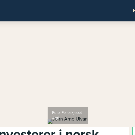
Foto: Felleskjøpet
Agri
investerer i norsk