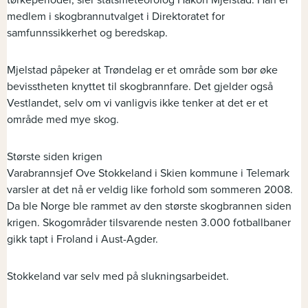
tørkeperioder, sier statsmeteorolog Håkon Mjelstad. Han er
medlem i skogbrannutvalget i Direktoratet for
samfunnssikkerhet og beredskap.
Mjelstad påpeker at Trøndelag er et område som bør øke
bevisstheten knyttet til skogbrannfare. Det gjelder også
Vestlandet, selv om vi vanligvis ikke tenker at det er et
område med mye skog.
Største siden krigen
Varabrannsjef Ove Stokkeland i Skien kommune i Telemark
varsler at det nå er veldig like forhold som sommeren 2008.
Da ble Norge ble rammet av den største skogbrannen siden
krigen. Skogområder tilsvarende nesten 3.000 fotballbaner
gikk tapt i Froland i Aust-Agder.
Stokkeland var selv med på slukningsarbeidet.