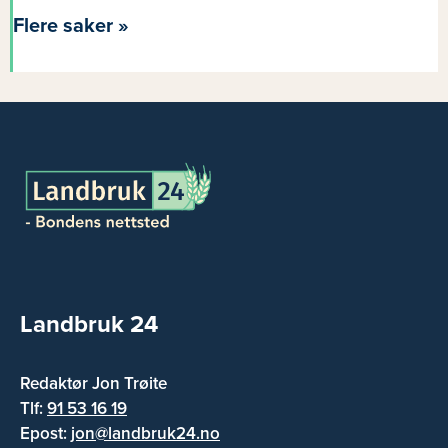
Flere saker »
Landbruk 24
Redaktør Jon Trøite
Tlf:
91 53 16 19
Epost:
jon@landbruk24.no