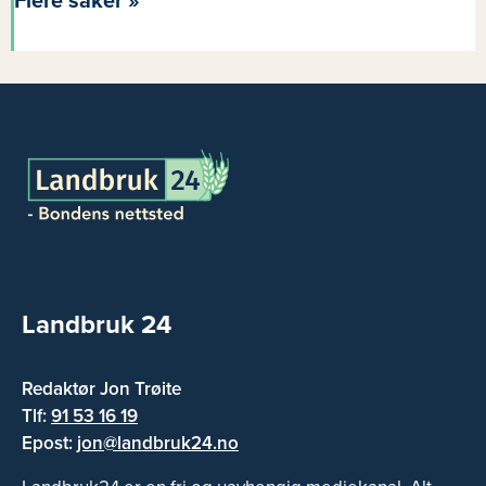
Flere saker »
Landbruk 24
Redaktør Jon Trøite
Tlf:
91 53 16 19
Epost:
jon@landbruk24.no