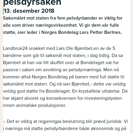
pelsdyrsaken
13. desember 2018
Søksmålet mot staten fra fem pelsdyrbønder er viktig for
alle som driver næringsvirksomhet. Vi gir dem vår fulle
støtte, sier leder i Norges Bondelag Lars Petter Bartnes.
Landbruk24 snakket med Lars Ole Bjørnbet,en av de 5
bøndene som går til søksmål mot staten, i dag tidlig. Da sa
Bjørnbet at han var litt skuffet over at Bondelaget var for
passive i saken om avvikling av pelsdyrnæringa. Men nå
kommer altså Norges Bondelag på banen med full støtte til
søksmålet mot staten. Og nå sier Bjørnbet,- dette var veldig
veldig god støtte fra Bondelaget. En krystallklar uttalelse. De
har skjønt alvoret og konsekvensen for investeringslysten
innen animalske produksjoner.
– Det er viktig at regjeringas beslutning blir prøvd juridisk. Vi
i næringa må støtte pelsdyrbøndene både økonomisk og på