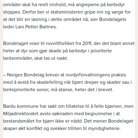
områder skal ha reelt innhold, må angrepene på beitedyr
stoppes. Derfor ber vi statsministeren gripe inn og sørge for
at det blir en løsning i dette området nå, sier Bondelagets
leder Lars Petter Bartnes.
Bondelaget viser til rovviltforliket fra 2011, der det blant annet
heter at dyr som gjør skade på beitedyr i prioriterte
beiteområder, skal tas ut raskt.
– Norges Bondelag krever at rovdyrforvaltningens praksis
med å avstå fra skadefelling når bjørn dreper og skader sau i
beiteprioriterte soner, må stanse, heter det i brevet.
Bardu kommune har søkt om tillatelse til å felle bjørnen, men
Miljødirektoratet avslo søknaden med begrunnelse i at
bestandsmålet for bjørn ikke er nådd. Det mener Bondelaget
skaper økt konflikt og svekker tilliten til myndighetene.