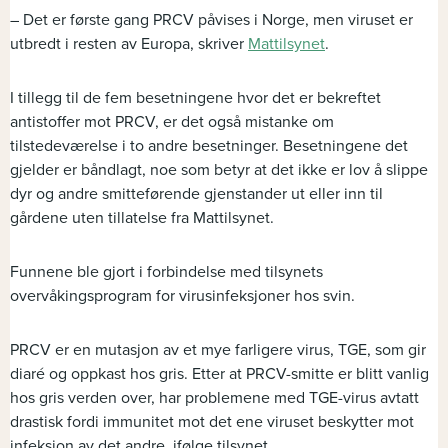
– Det er første gang PRCV påvises i Norge, men viruset er
utbredt i resten av Europa, skriver
Mattilsynet
.
I tillegg til de fem besetningene hvor det er bekreftet
antistoffer mot PRCV, er det også mistanke om
tilstedeværelse i to andre besetninger. Besetningene det
gjelder er båndlagt, noe som betyr at det ikke er lov å slippe
dyr og andre smitteførende gjenstander ut eller inn til
gårdene uten tillatelse fra Mattilsynet.
Funnene ble gjort i forbindelse med tilsynets
overvåkingsprogram for virusinfeksjoner hos svin.
PRCV er en mutasjon av et mye farligere virus, TGE, som gir
diaré og oppkast hos gris. Etter at PRCV-smitte er blitt vanlig
hos gris verden over, har problemene med TGE-virus avtatt
drastisk fordi immunitet mot det ene viruset beskytter mot
infeksjon av det andre, ifølge tilsynet