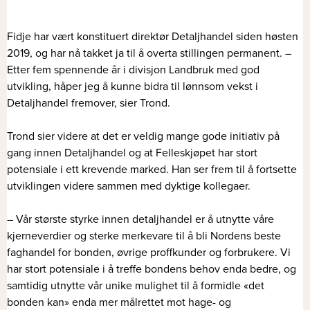
Fidje har vært konstituert direktør Detaljhandel siden høsten
2019, og har nå takket ja til å overta stillingen permanent. –
Etter fem spennende år i divisjon Landbruk med god
utvikling, håper jeg å kunne bidra til lønnsom vekst i
Detaljhandel fremover, sier Trond.
Trond sier videre at det er veldig mange gode initiativ på
gang innen Detaljhandel og at Felleskjøpet har stort
potensiale i ett krevende marked. Han ser frem til å fortsette
utviklingen videre sammen med dyktige kollegaer.
– Vår største styrke innen detaljhandel er å utnytte våre
kjerneverdier og sterke merkevare til å bli Nordens beste
faghandel for bonden, øvrige proffkunder og forbrukere. Vi
har stort potensiale i å treffe bondens behov enda bedre, og
samtidig utnytte vår unike mulighet til å formidle «det
bonden kan» enda mer målrettet mot hage- og