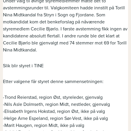
Under valg til øvrige styremedlemmer måtte det to
avstemmingsrunder til. Valgkomiteen hadde innstilt på Torill
Nina Midtkandal fra Stryn i Sogn og Fjordane. Som
motkandidat kom det benkeforslag på nåværende
styremedlem Cecilie Bjørlo. I første avstemming fikk ingen av
kandidatene absolutt flertall. I andre runde ble det klart at
Cecilie Bjørlo ble gjenvalgt med 74 stemmer mot 69 for Torill
Nina Midtkandal.
Slik blir styret i TINE
Etter valgene får styret denne sammensetningen:
-Trond Reierstad, region Øst, styreleder, gjenvalg
-Nils Asle Dolmseth, region Midt, nestleder, gjenvalg
-Elisabeth Irgens Hokstad, region Øst, ikke på valg
-Helge Arne Espeland, region Sør-Vest, ikke på valg
-Marit Haugen, region Midt, ikke på valg