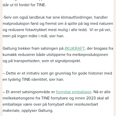
slår ut til fordel for TINE.
-Selv om også landbruk har sine klimautfordringer, handler
matproduksjon først og fremst om å spille på lag med naturen
og redusere fotavtrykket mest mulig i alle ledd. Vi er på vei,
men på ingen måte i mål, sier han.
Galtung trekker fram satsingen på
#KUKRAFT
, der biogass fra
kumøkk reduserer både utslippene fra melkeproduksjonen
og på transportsiden, som et signalprosjekt.
– Dette er et initiativ som gir grunnlag for gode historier med
en tydelig TINE-identitet, sier han.
– Et annet satsingsområde er
fornybar emballasje
. Nå er alle
melkekartongene fra TINE fornybare og innen 2023 skal all
emballasje være over på fornybart eller resirkulerbart
materiale, opplyser Galtung.