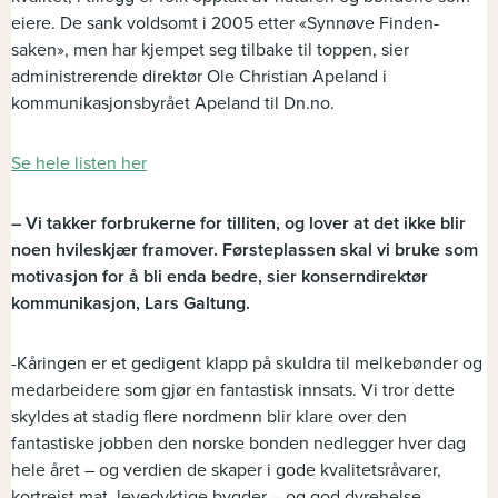
eiere. De sank voldsomt i 2005 etter «Synnøve Finden-
saken», men har kjempet seg tilbake til toppen, sier
administrerende direktør Ole Christian Apeland i
kommunikasjonsbyrået Apeland til Dn.no.
Se hele listen her
– Vi takker forbrukerne for tilliten, og lover at det ikke blir
noen hvileskjær framover. Førsteplassen skal vi bruke som
motivasjon for å bli enda bedre, sier konserndirektør
kommunikasjon, Lars Galtung.
-Kåringen er et gedigent klapp på skuldra til melkebønder og
medarbeidere som gjør en fantastisk innsats. Vi tror dette
skyldes at stadig flere nordmenn blir klare over den
fantastiske jobben den norske bonden nedlegger hver dag
hele året – og verdien de skaper i gode kvalitetsråvarer,
kortreist mat, levedyktige bygder – og god dyrehelse.