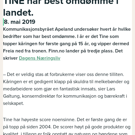
TINE har best omdømme i
landet.
8. mai 2019
Kommunikasjonsbyrået Apeland undersøker hvert år hvilke
bedrifter som har best omdømme. I år er det Tine som
topper kåringen for første gang på 15 år, og vipper dermed
Freia ned fra tronen. Finn.no lander på tredje plass. Det
skriver
Dagens Næringsliv
– Det er veldig stas at forbrukerne viser oss denne tilliten.
Kåringen er et gedigent klapp på skuldra til melkebønder og
medarbeidere som gjør en fantastisk innsats, sier Lars
Galtung, konserndirektør for kommunikasjon og bærekraft i
selskapet.
Tine har høyeste score noensinne. Det er første gang de er
på topp på siden 2004. De scorer høyt på gode produkter og
kvalitet, i tillegg er folk opptatt av naturen og bøndene som