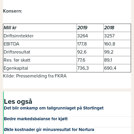
Konsern:
Mill kr
2019
2018
Driftsinntekter
3264
3257
EBITDA
177,8
160,8
Driftsresultat
92,6
99,2
Res. før skatt
77,6
89,1
Egenkapital
736,3
690,4
Kilde: Pressemelding fra FKRA
Les også
Det blir omkamp om tallgrunnlaget på Stortinget
Bedre markedsbalanse for kjøtt
Økte kostnader gir minusresultat for Nortura