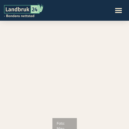
Foto:
May-