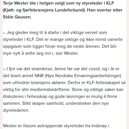
Terje Wester ble i helgen valgt som ny styreleder i KLF
(Kjøtt- og fjørfebransjens Landsforbund). Han overtar etter
Ståle Gausen.
– Jeg gleder meg til å starte i det viktige vervet som
styreleder i KLF. Det er mange viktige og ikke minst varierte
oppgaver som ligger foran meg de neste årenen. Det blir
mye nytt å sette seg inn i, sier Wester.
– I fjor var det strømkrise, årene før var det covid, og i år er
det blant annet NNR (Nye Nordiske Ernæringsanbefalinger)
som utfordrer bransjens aktører. Derfor er KLF-fellesskapet så
viktig for alle medlemsbedriftene. Store og viktige saker kan
diskuteres i fellesskap og gode løsninger er mulig å finne
sammen. Slikt skaper samhold, understreker den nye
styrelederen.
Wester er liksom avtroppende styreleder fra Inderøy i