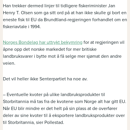
Han trekker dermed linjer til tidligere fiskeriminister Jan
Henry T. Olsen som ga sitt ord på at han ikke skulle gi bort en
eneste fisk til EU da Brundtland-regjeringen forhandlet om en
fiskeriavtale i 1994.
Norges Bondelag har uttrykt bekymring
for at regjeringen vil
åpne opp det norske markedet for mer britiske
landbruksvarer i bytte mot å få selge mer sjømat den andre
veien.
Det vil heller ikke Senterpartiet ha noe av.
– Eventuelle kvoter på ulike landbruksprodukter til
Storbritannia må tas fra de kvotene som Norge alt har gitt EU.
Når EU blir mindre er det helt på sin plass at de overfører
deler av sine kvoter til å eksportere landbruksprodukter over
til Storbritannia, sier Pollestad.