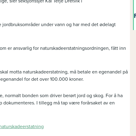
ge, sier seksjonssjef Kai Terje Dretvik i
re jordbruksområder under vann og har med det ødelagt
m er ansvarlig for naturskadeerstatningsordningen, fått inn
 skal motta naturskadeerstatning, må betale en egenandel på
 egenandel for det over 100.000 kroner.
e, normalt bonden som driver berørt jord og skog. For å ha
p dokumenteres. I tillegg må tap være forårsaket av en
naturskadeerstatning