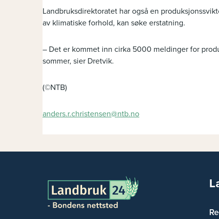
Landbruksdirektoratet har også en produksjonssvikt
av klimatiske forhold, kan søke erstatning.
– Det er kommet inn cirka 5000 meldinger for produk
sommer, sier Dretvik.
(©NTB)
anders.r.christensen@ntb.no
L
Re