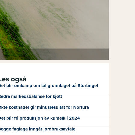
Les også
et blir omkamp om tallgrunnlaget på Stortinget
edre markedsbalanse for kjøtt
kte kostnader gir minusresultat for Nortura
et blir fri produksjon av kumelk i 2024
egge faglaga inngår jordbruksavtale