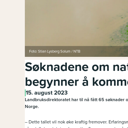
Foto: Stian Lysberg Solum / NTB
Søknadene om nat
begynner å komme
15. august 2023
Landbruksdirektoratet har til nå fått 65 søknader
Norge.
– Dette tallet vil nok øke kraftig fremover. Erfarin