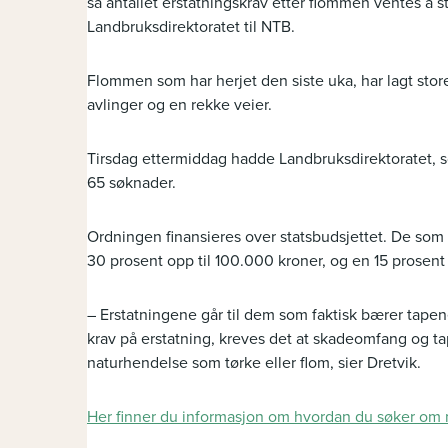
så antallet erstatningskrav etter flommen ventes å sti
Landbruksdirektoratet til NTB.
Flommen som har herjet den siste uka, har lagt sto
avlinger og en rekke veier.
Tirsdag ettermiddag hadde Landbruksdirektoratet, so
65 søknader.
Ordningen finansieres over statsbudsjettet. De som
30 prosent opp til 100.000 kroner, og en 15 prosent
– Erstatningene går til dem som faktisk bærer tapen
krav på erstatning, kreves det at skadeomfang og ta
naturhendelse som tørke eller flom, sier Dretvik.
Her finner du informasjon om hvordan du søker om 