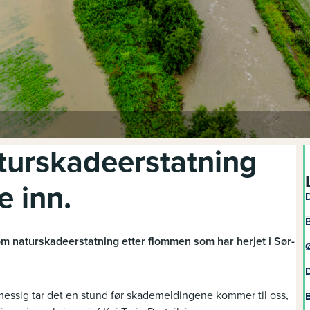
urskadeerstatning
 inn.
D
B
 om naturskadeerstatning etter flommen som har herjet i Sør-
Ø
D
gsmessig tar det en stund før skademeldingene kommer til oss,
B