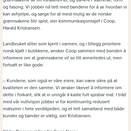
grønnsakene se litt «snålere» ut, og variere i størrelse, form
og fasong. Vi jobber nå tett med bøndene for å se hvordan vi
kan avhjelpe, og sørge for at mest mulig av de norske
grønnsakene blir spist, sier kommunikasjonssjef i Coop,
Harald Kristiansen.
Landbruket sliter som kjent i varmen, og i tillegg prioritere
norsk kjøtt i butikkene, ønsker Coop sammen med bonden å
informere om at grønnsakene vil se litt annerledes ut, men
fortsatt er like gode.
– Kundene, som også er våre eiere, kan være sikre på at
kvaliteten er den samme. Vi ønsker likevel å informere om
dette i forkant, slik at vi unngår å kaste fult spisbar mat. I tråd
med vår nullvisjon jobber vi for kontinuerlig redusert
matsvinn i hele verdikjeden, og et tett samarbeid med både
kunder og bønder er viktig, sier Kristiansen.