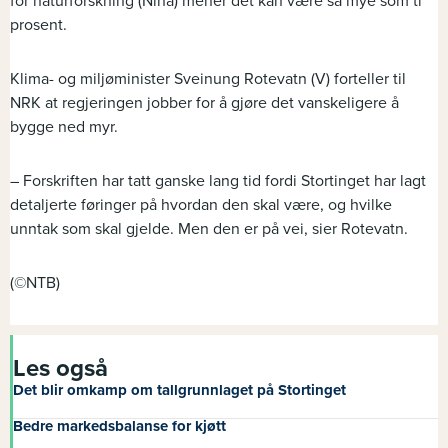
for naturforskning (Nina) mener det kan være så mye som ti
prosent.
Klima- og miljøminister Sveinung Rotevatn (V) forteller til
NRK at regjeringen jobber for å gjøre det vanskeligere å
bygge ned myr.
– Forskriften har tatt ganske lang tid fordi Stortinget har lagt
detaljerte føringer på hvordan den skal være, og hvilke
unntak som skal gjelde. Men den er på vei, sier Rotevatn.
(©NTB)
Les også
Det blir omkamp om tallgrunnlaget på Stortinget
Bedre markedsbalanse for kjøtt