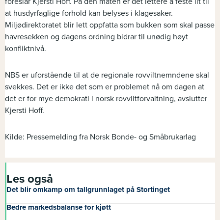
foreslår Kjersti Hoff. På den måten er det lettere å feste lit til
at husdyrfaglige forhold kan belyses i klagesaker.
Miljødirektoratet blir lett oppfatta som bukken som skal passe
havresekken og dagens ordning bidrar til unødig høyt
konfliktnivå.
NBS er uforstående til at de regionale rovviltnemndene skal
svekkes. Det er ikke det som er problemet nå om dagen at
det er for mye demokrati i norsk rovviltforvaltning, avslutter
Kjersti Hoff.
Kilde: Pressemelding fra Norsk Bonde- og Småbrukarlag
Les også
Det blir omkamp om tallgrunnlaget på Stortinget
Bedre markedsbalanse for kjøtt