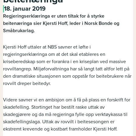
18. januar 2019
Regjeringserklæringa er uten tiltak for å styrke
beitenæringa sier Kjersti Hoff, leder i Norsk Bonde og
Småbrukarlag.
Kjersti Hoff uttaler at NBS savner et løfte i
regjeringserklæringa om at det skal etableres en
kriseberedskap som er forankra i en kriseplan ved massive
rovviltangrep. Miljøforvaltninga har så langt tatt altfor lett på
den dramatiske situasjonen som oppstår for beitebrukere når
rovvilt dreper beitedyr.
Videre savner vi en ambisjon om å få på plass en forskrift for
skadefelling. Stortinget har bestilt raske uttak av
skadegjørere og da må regjeringa fylle opp verktøykassa til
skadefellingslaga. Uttak av rovvilt i beitesesongen er
ekstremt krevende og kostbart framholder Kjersti Hoff.