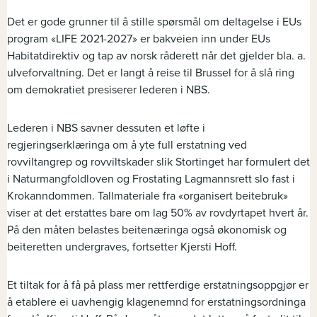
Det er gode grunner til å stille spørsmål om deltagelse i EUs
program «LIFE 2021-2027» er bakveien inn under EUs
Habitatdirektiv og tap av norsk råderett når det gjelder bla. a.
ulveforvaltning. Det er langt å reise til Brussel for å slå ring
om demokratiet presiserer lederen i NBS.
Lederen i NBS savner dessuten et løfte i
regjeringserklæringa om å yte full erstatning ved
rovviltangrep og rovviltskader slik Stortinget har formulert det
i Naturmangfoldloven og Frostating Lagmannsrett slo fast i
Krokanndommen. Tallmateriale fra «organisert beitebruk»
viser at det erstattes bare om lag 50% av rovdyrtapet hvert år.
På den måten belastes beitenæringa også økonomisk og
beiteretten undergraves, fortsetter Kjersti Hoff.
Et tiltak for å få på plass mer rettferdige erstatningsoppgjør er
å etablere ei uavhengig klagenemnd for erstatningsordninga