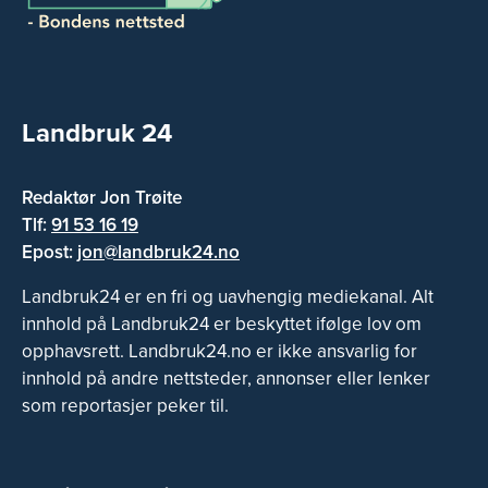
Landbruk 24
Redaktør Jon Trøite
Tlf:
91 53 16 19
Epost:
jon@landbruk24.no
Landbruk24 er en fri og uavhengig mediekanal. Alt
innhold på Landbruk24 er beskyttet ifølge lov om
opphavsrett. Landbruk24.no er ikke ansvarlig for
innhold på andre nettsteder, annonser eller lenker
som reportasjer peker til.