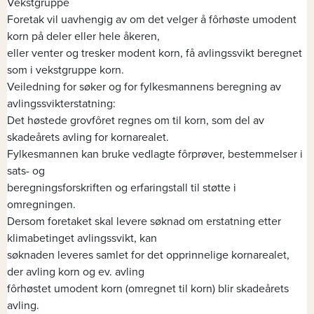
Vekstgruppe
Foretak vil uavhengig av om det velger å fôrhøste umodent
korn på deler eller hele åkeren,
eller venter og tresker modent korn, få avlingssvikt beregnet
som i vekstgruppe korn.
Veiledning for søker og for fylkesmannens beregning av
avlingssvikterstatning:
Det høstede grovfôret regnes om til korn, som del av
skadeårets avling for kornarealet.
Fylkesmannen kan bruke vedlagte fôrprøver, bestemmelser i
sats- og
beregningsforskriften og erfaringstall til støtte i
omregningen.
Dersom foretaket skal levere søknad om erstatning etter
klimabetinget avlingssvikt, kan
søknaden leveres samlet for det opprinnelige kornarealet,
der avling korn og ev. avling
fôrhøstet umodent korn (omregnet til korn) blir skadeårets
avling.