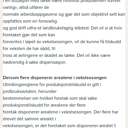
i en situasjon med tørke være hvorvidt produsenten «driver
vanlig», altså utfører de
normale arbeidsoppgavene og gjør det som objektivt sett kan
oppfattes som en forsvarlig
og god drift utfra et landbruksfaglig ståsted. Det vil si at hvis
foretaket gjør det som kan
forventes i løpet av vekstsesongen, vil de kunne få tilskudd
for veksten de har sådd, til
tross at avlingene er skadet av tørke. Det vil ikke være
nødvendig å søke dispensasjon.
Dersom flere disponerer arealene i vekstsesongen
Utmålingsreglene for produksjonstilskudd er gitt i
jordbruksavtalen, herunder
bestemmelser om hvilket foretak som skal søke
produksjonstilskudd for arealene der flere
foretak disponerer arealene i vekstsesongen. Der flere har
drevet det samme arealet i
vekstsesongen, er det foretaket som disponerer arealet 1.