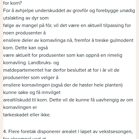
for korn?
For å avhjelpe underskuddet av grovfôr og forebygge unødig
utslakting av dyr som
følge av mangel på fôr, vil det være en aktuell tilpassing for
noen produsenter å
ensilere deler av kornavlinga nå, fremfor å treske gulmodent
korn. Dette kan også
være aktuelt for produsenter som kan oppnå en rimelig
kornavling. Landbruks- og
matdepartementet har derfor besluttet at for i år vil de
produsenter som velger å
ensilere kornavlingen (også der de høster hele planten)
kunne søke og få innvilget
arealtilskudd til korn. Dette vil de kunne få uavhengig av om
kornavlingen er
tørkeskadet eller ikke.
4. Flere foretak disponerer arealet i løpet av vekstsesongen,