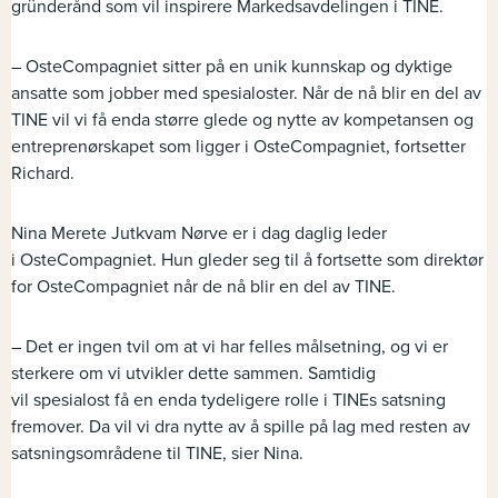
gründerånd
som vil inspirere Markedsavdelingen i TINE.
–
OsteCompagniet
sitter på en unik kunnskap og dyktige
ansatte som jobber med
spesialoster
.
Når de
nå blir en
del av
TINE vil
vi
få enda større glede og nytte av kompetansen og
entreprenørskapet som ligger i
OsteCompagniet
, fortsetter
Richard.
Nina Merete
Jutkvam
Nørve er i dag da
g
lig leder
i
Oste
C
ompagniet
. Hun
gleder seg til å fortsette
som direktør
for
Oste
C
ompagniet
når de
nå blir en del av TINE
.
–
Det er ingen tvil om at vi har felles målsetning
,
og vi er
sterkere om vi utvikler dette sammen
.
Samtidig
vil
spesialost
få en enda tydeligere rolle i
TINEs
satsning
fremover
.
Da vil
vi
dra nytte av
å
spille på lag med resten av
satsningsområdene til TINE
, sier Nina
.