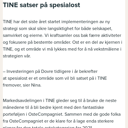
TINE s
atser på
spesialost
TINE har det siste året startet implementeringen av ny
strategi som skal sikre langsiktighet for både selskapet,
samvirket og eierne.
V
i
kraftsamle
r
oss bak færre aktiviteter
og fokusere
på bestemte områder
.
Ost er en del av kjernen i
TINE, og et område vi må lykkes med for å nå vekstmålene i
strategien vår.
–
Investeringen på Dovre tidligere i år bekrefter
at
spesialost
er et område som vil bli satset på i TINE
fremover
, sier Nin
a.
Markedsavdelingen i TINE gleder seg til å bruke de neste
månedene til å bli bedre kjent med den fantastiske
porteføljen i
OsteCompagniet
.
Sammen med de gode folka
fra
OsteCompagniet
er de klare for å lage enda sterkere
planer for den totale ostekategorien for 2021.