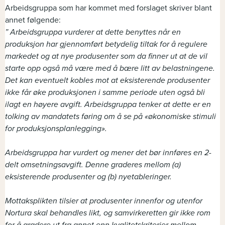
Arbeidsgruppa som har kommet med forslaget skriver blant
annet følgende:
” Arbeidsgruppa vurderer at dette benyttes når en
produksjon har gjennomført betydelig tiltak for å regulere
markedet og at nye produsenter som da finner ut at de vil
starte opp også må være med å bære litt av belastningene.
Det kan eventuelt kobles mot at eksisterende produsenter
ikke får øke produksjonen i samme periode uten også bli
ilagt en høyere avgift. Arbeidsgruppa tenker at dette er en
tolking av mandatets føring om å se på «økonomiske stimuli
for produksjonsplanlegging».
Arbeidsgruppa har vurdert og mener det bør innføres en 2-
delt omsetningsavgift. Denne graderes mellom (a)
eksisterende produsenter og (b) nyetableringer.
Mottaksplikten tilsier at produsenter innenfor og utenfor
Nortura skal behandles likt, og samvirkeretten gir ikke rom
for å gradere ut fra annet enn kvalitetskriterier mellom