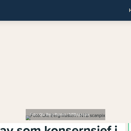
Foto: Ole Berg-Rusten / NTB scanpix
v som konsernsjef i