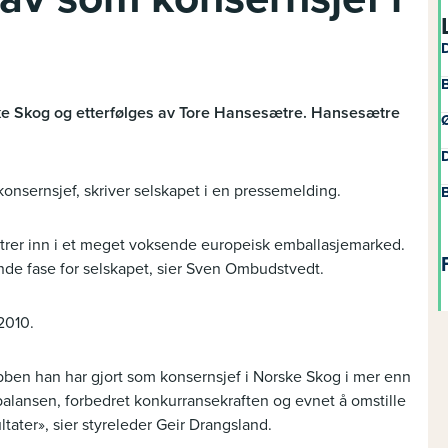
D
B
ke Skog og etterfølges av Tore Hansesætre. Hansesætre
Ø
D
konsernsjef, skriver selskapet i en pressemelding.
B
og trer inn i et meget voksende europeisk emballasjemarked.
nde fase for selskapet, sier Sven Ombudstvedt.
2010.
bben han har gjort som konsernsjef i Norske Skog i mer enn
 balansen, forbedret konkurransekraften og evnet å omstille
ltater», sier styreleder Geir Drangsland.