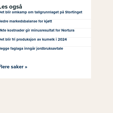
Les også
et blir omkamp om tallgrunnlaget på Stortinget
edre markedsbalanse for kjøtt
kte kostnader gir minusresultat for Nortura
et blir fri produksjon av kumelk i 2024
egge faglaga inngår jordbruksavtale
Flere saker »