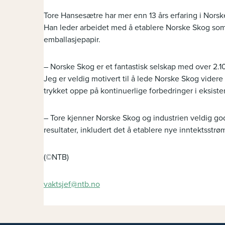
Tore Hansesætre har mer enn 13 års erfaring i Norske
Han leder arbeidet med å etablere Norske Skog som
emballasjepapir.
– Norske Skog er et fantastisk selskap med over 2
Jeg er veldig motivert til å lede Norske Skog videre
trykket oppe på kontinuerlige forbedringer i eksiste
– Tore kjenner Norske Skog og industrien veldig god
resultater, inkludert det å etablere nye inntektsstr
(©NTB)
vaktsjef@ntb.no