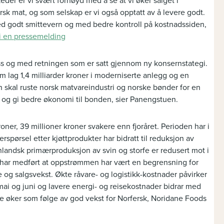
eder er vi svært fornøyd med å se at vi øker salget i
orsk mat, og som selskap er vi også opptatt av å levere godt.
d godt smittevern og med bedre kontroll på kostnadssiden,
i en pressemelding
lass og med retningen som er satt gjennom ny konsernstategi.
m lag 1,4 milliarder kroner i moderniserte anlegg og en
en skal ruste norsk matvareindustri og norske bønder for en
l og gi bedre økonomi til bonden, sier Panengstuen.
kroner, 39 millioner kroner svakere enn fjoråret. Perioden har i
erspørsel etter kjøttprodukter har bidratt til reduksjon av
landsk primærproduksjon av svin og storfe er redusert mot i
tte har medført at oppstrømmen har vært en begrensning for
 og salgsvekst. Økte råvare- og logistikk-kostnader påvirker
mai og juni og lavere energi- og reisekostnader bidrar med
ne øker som følge av god vekst for Norfersk, Noridane Foods