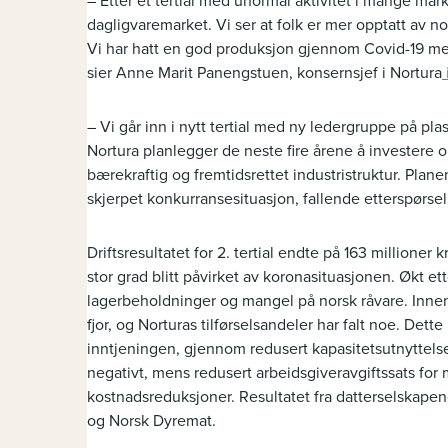
– Etter et tertial med unormal aktivitet i mange mark
dagligvaremarket. Vi ser at folk er mer opptatt av n
Vi har hatt en god produksjon gjennom Covid-19 me
sier Anne Marit Panengstuen, konsernsjef i Nortura
– Vi går inn i nytt tertial med ny ledergruppe på p
Nortura planlegger de neste fire årene å investere o
bærekraftig og fremtidsrettet industristruktur. Plan
skjerpet konkurransesituasjon, fallende etterspørse
Driftsresultatet for 2. tertial endte på 163 millioner 
stor grad blitt påvirket av koronasituasjonen. Økt ett
lagerbeholdninger og mangel på norsk råvare. Innen
fjor, og Norturas tilførselsandeler har falt noe. De
inntjeningen, gjennom redusert kapasitetsutnyttelse
negativt, mens redusert arbeidsgiveravgiftssats for 
kostnadsreduksjoner. Resultatet fra datterselskape
og Norsk Dyremat.