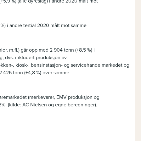
+5,9 %) (alle dyreslag) i andre 2020 målt mot
 %) i andre tertial 2020 målt mot samme
ior, m.fl.) går opp med 2 904 tonn (+8,5 %) i
lg, dvs. inkludert produksjon av
jøkken-, kiosk-, bensinstasjon- og servicehandelmarkedet og
 2 426 tonn (+4,8 %) over samme
varemarkedet (merkevarer, EMV produksjon og
,3%. (kilde: AC Nielsen og egne beregninger).