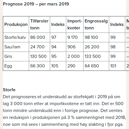
Prognose 2019 – per mars 2019
Tilførsler
Import-
Engrossalg
M
Produksjon
Indeks
Indeks
tonn
kvoter
tonn
b
Storfe/kalv
86 000
97
9 170
98 100
99
–
Sau/lam
24 700
94
906
26 200
98
–
Gris
130 500
95
2 000
133 500
99
–
Egg
66 300
105
290
64 650
101
Storfe
Det prognoseres et underskudd av storfekjøtt i 2019 på om
lag 3 000 tonn etter at importkvotene er tatt inn. Det er 500
tonn mindre underskudd enn i forrige prognose. Det ventes
en reduksjon i produksjonen på 3 % sammenlignet med 2018,
noe som må sees i sammenheng med høy slakting i fjor pga.