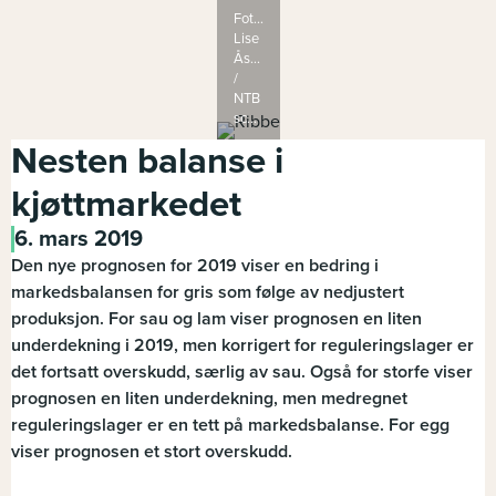
Foto:
Lise
Åserud
/
NTB
scanpix
Nesten balanse i
kjøttmarkedet
6. mars 2019
Den nye prognosen for 2019 viser en bedring i
markedsbalansen for gris som følge av nedjustert
produksjon. For sau og lam viser prognosen en liten
underdekning i 2019, men korrigert for reguleringslager er
det fortsatt overskudd, særlig av sau. Også for storfe viser
prognosen en liten underdekning, men medregnet
reguleringslager er en tett på markedsbalanse. For egg
viser prognosen et stort overskudd.