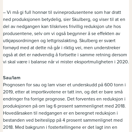
– Vi må gi full honnør til svineprodusentene som har dratt
ned produksjonen betydelig, sier Skulberg, og viser til at en
del av nedgangen kan tilskrives frivillig reduksjon ute hos
produsentene, selv om vi også begynner å se effekten av
utkjøpsordningen og lettgrisslakting. Skulberg er svært
fornøyd med at dette nå går i riktig vei, men understreker
også at det er nødvendig å fortsette i samme retning dersom
vi skal være i balanse når vi mister eksportmuligheten i 2020.
Sau/lam
Prognosen for sau og lam viser et underskudd på 600 tonn i
2019, etter at importkvotene er tatt inn, og det er bare små
endringer fra forrige prognose. Det forventes en reduksjon i
produksjonen på om lag 6 prosent sammenlignet med 2018.
Hovedårsaken til nedgangen er en beregnet reduksjon i
bestanden ved beiteslipp på 4 prosent sammenlignet med
2018. Med bakgrunn i fostertellingene er det lagt inn en