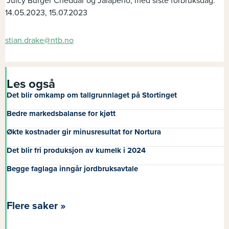
*Juicy Burger Cheddar og Jalapeno, med siste forbruksdag:
14.05.2023, 15.07.2023
stian.drake@ntb.no
Les også
Det blir omkamp om tallgrunnlaget på Stortinget
Bedre markedsbalanse for kjøtt
Økte kostnader gir minusresultat for Nortura
Det blir fri produksjon av kumelk i 2024
Begge faglaga inngår jordbruksavtale
Flere saker »