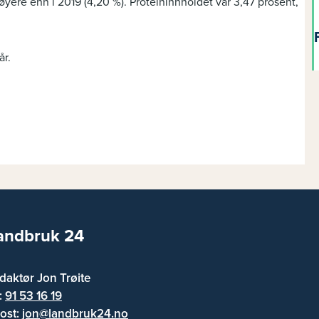
øyere enn i 2019 (4,20 %). Proteininnholdet var 3,47 prosent,
år.
andbruk 24
daktør Jon Trøite
f:
91 53 16 19
ost:
jon@landbruk24.no