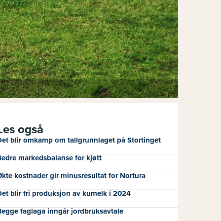
Les også
et blir omkamp om tallgrunnlaget på Stortinget
edre markedsbalanse for kjøtt
kte kostnader gir minusresultat for Nortura
et blir fri produksjon av kumelk i 2024
egge faglaga inngår jordbruksavtale