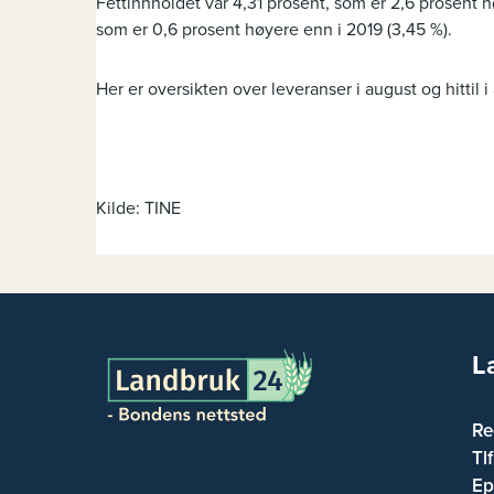
Fettinnholdet var 4,31 prosent, som er 2,6 prosent h
som er 0,6 prosent høyere enn i 2019 (3,45 %).
Her er oversikten over leveranser i august og hittil i 
Kilde: TINE
L
Re
Tl
Ep