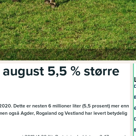
 august 5,5 % større
D
B
t 2020. Dette er nesten 6 millioner liter (5,5 prosent) mer enn
Ø
, men også Agder, Rogaland og Vestland har levert betydelig
D
B