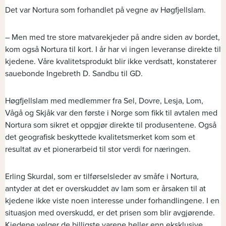
Det var Nortura som forhandlet på vegne av Høgfjellslam.
– Men med tre store matvarekjeder på andre siden av bordet,
kom også Nortura til kort. I år har vi ingen leveranse direkte til
kjedene. Våre kvalitetsprodukt blir ikke verdsatt, konstaterer
sauebonde Ingebreth D. Sandbu til GD.
Høgfjellslam med medlemmer fra Sel, Dovre, Lesja, Lom,
Vågå og Skjåk var den første i Norge som fikk til avtalen med
Nortura som sikret et oppgjør direkte til produsentene. Også
det geografisk beskyttede kvalitetsmerket kom som et
resultat av et pionerarbeid til stor verdi for næringen.
Erling Skurdal, som er tilførselsleder av småfe i Nortura,
antyder at det er overskuddet av lam som er årsaken til at
kjedene ikke viste noen interesse under forhandlingene. I en
situasjon med overskudd, er det prisen som blir avgjørende.
Kjedene velger de billigste varene heller enn eksklusive