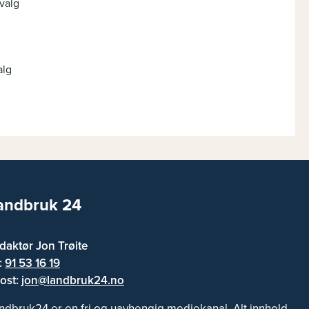
valg
alg
andbruk 24
daktør Jon Trøite
f:
91 53 16 19
ost:
jon@landbruk24.no
ndbruk24 er en fri og uavhengig mediekanal. Alt innhold