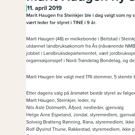
11. april 2019
Marit Haugen fra Steinkjer ble i dag valgt som ny 
vært leder for styret i TINE i 9 år.
Marit Haugen (48) er melkebonde i Beitstad i Stei
utdannet landbruksøkonom fra Ås (nåværende NMBU) 
jobbet i Landbruksdepartementet, vært jordbrukss
organisasjonssjef i Nord-Trøndelag Bondelag, og de 
Marit Haugen ble valgt med 176 stemmer, 5 stemte b
Etter dagens valg på årsmøtet består styret av følge
Marit Haugen, Steinkjer, leder, ny
Nils Asle Dolmseth, Åfjord, nestleder, gjenvalg
Helge Arne Espeland, Jondal, styremedlem, gjenva
Solveig Bratteng Rønning, Rana, styremedlem, ikke
Rolf Øyvind Thune, Rakkestad, styremedlem, ikke p