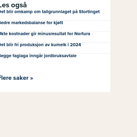
Les også
et blir omkamp om tallgrunnlaget på Stortinget
edre markedsbalanse for kjøtt
kte kostnader gir minusresultat for Nortura
et blir fri produksjon av kumelk i 2024
egge faglaga inngår jordbruksavtale
Flere saker »