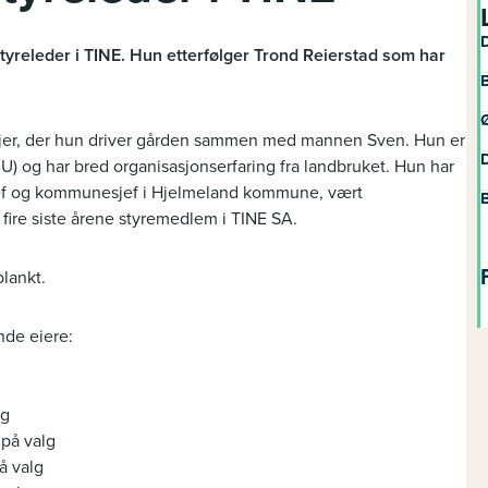
D
styreleder i TINE. Hun etterfølger Trond Reierstad som har
B
Ø
nkjer, der hun driver gården sammen med mannen Sven. Hun er
D
og har bred organisasjonserfaring fra landbruket. Hun har
jef og kommunesjef i Hjelmeland kommune, vært
B
fire siste årene styremedlem i TINE SA.
lankt.
nde eiere:
lg
 på valg
å valg