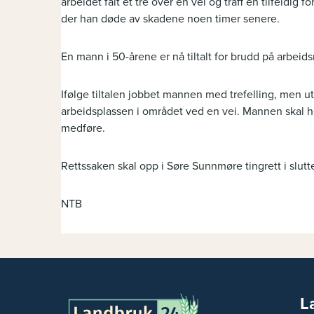
arbeidet falt et tre over en vei og traff en tilfeldi
der han døde av skadene noen timer senere.
En mann i 50-årene er nå tiltalt for brudd på arbeids
Ifølge tiltalen jobbet mannen med trefelling, men u
arbeidsplassen i området ved en vei. Mannen skal he
medføre.
Rettssaken skal opp i Søre Sunnmøre tingrett i slutt
NTB
L