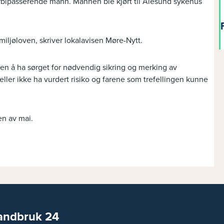
g forbipasserende mann. Mannen ble kjørt til Ålesund sykehus
miljøloven, skriver lokalavisen Møre-Nytt.
ten å ha sørget for nødvendig sikring og merking av
ller ikke ha vurdert risiko og farene som trefellingen kunne
en av mai.
andbruk 24