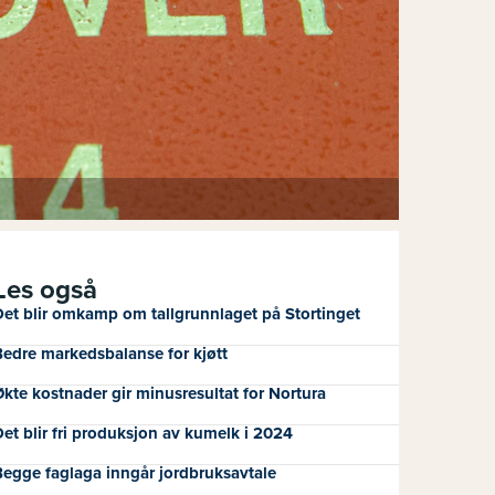
Les også
et blir omkamp om tallgrunnlaget på Stortinget
edre markedsbalanse for kjøtt
kte kostnader gir minusresultat for Nortura
et blir fri produksjon av kumelk i 2024
egge faglaga inngår jordbruksavtale