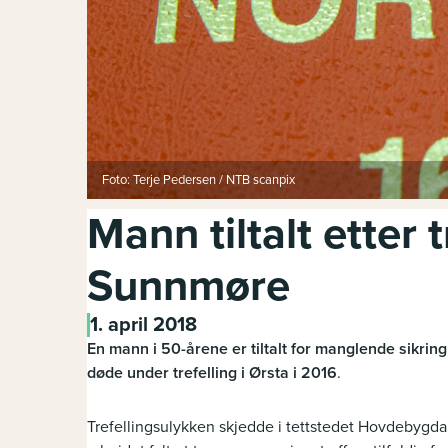
Foto: Terje Pedersen / NTB scanpix
Mann tiltalt etter 
Sunnmøre
1. april 2018
En mann i 50-årene er tiltalt for manglende sikring 
døde under trefelling i Ørsta i 2016
.
Trefellingsulykken skjedde i tettstedet Hovdebyg