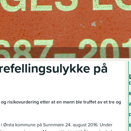
trefellingsulykke på
D
B
og risikovurdering etter at en mann ble truffet av et tre og
Ø
D
da i Ørsta kommune på Sunnmøre 24. august 2016. Under
B