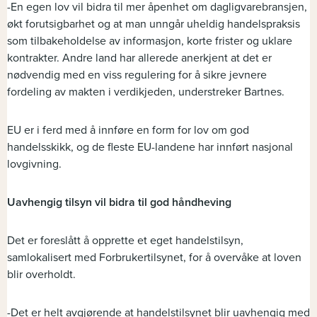
-En egen lov vil bidra til mer åpenhet om dagligvarebransjen,
økt forutsigbarhet og at man unngår uheldig handelspraksis
som tilbakeholdelse av informasjon, korte frister og uklare
kontrakter. Andre land har allerede anerkjent at det er
nødvendig med en viss regulering for å sikre jevnere
fordeling av makten i verdikjeden, understreker Bartnes.
EU er i ferd med å innføre en form for lov om god
handelsskikk, og de fleste EU-landene har innført nasjonal
lovgivning.
Uavhengig tilsyn vil bidra til god håndheving
Det er foreslått å opprette et eget handelstilsyn,
samlokalisert med Forbrukertilsynet, for å overvåke at loven
blir overholdt.
-Det er helt avgjørende at handelstilsynet blir uavhengig med