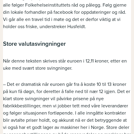
alle følger Folkehelseinstituttets råd og pålegg. Følg gjerne
din lokale forhandler på facebook for oppdateringer og råd.
Vi går alle en travel tid i møte og det er derfor viktig at vi
holder oss friske, understreker Husfeldt.
Store valutasvingninger
Når denne teksten skrives står euroen i 12,11 kroner, etter en
uke med svært store svingninger.
– Det er dramatisk når euroen går fra å koste 10 til 13 kroner
på kun få døgn, for deretter å falle ned til nær 12 igjen. Det er
klart store svingninger vil påvirke prisene på nye
fabrikkbestillinger, men vi jobber tett med våre leverandører
og følger situasjonen fortløpende. I alle inngåtte kontrakter
blir avtalte priser holdt, og akkurat nå er det betryggende at
vi også har et godt lager av maskiner her i Norge. Store deler