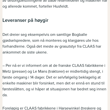
av sesongbestillingene av både reservedeler og maskiner har
og allerede kommet, forteller Husfeldt.
Leveranser på høygir
Det dreier seg eksempelvis om samtlige Bogballe
gjødselspredere, som nå monteres og klargjøres ute hos
forhandlerne. Også det meste av grasutstyr fra CLAAS har
ankommet de siste ukene.
– Per nå er vi informert om at de franske CLAAS fabrikkene i
Metz (presser) og Le Mans (traktorer) er midlertidig stengt, i
første omgang i 14 dager. Det er selvfølgelig beklagelig at
enkelte maskiner blir forsinket, men det er ennå en stund til
førsteslåtten, og vi håper at situasjonen har bedret seg innen
da.
Foreløpig er CLAAS fabrikkene i Harsewinkel (treskere og