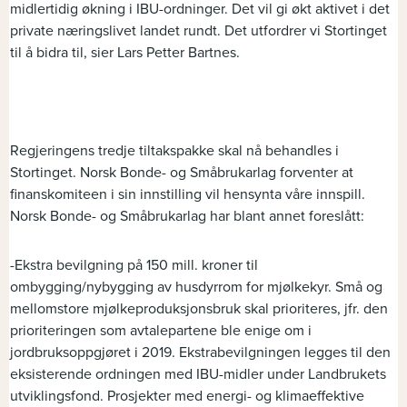
midlertidig økning i IBU-ordninger. Det vil gi økt aktivet i det
private næringslivet landet rundt. Det utfordrer vi Stortinget
til å bidra til, sier Lars Petter Bartnes.
Regjeringens tredje tiltakspakke skal nå behandles i
Stortinget. Norsk Bonde- og Småbrukarlag forventer at
finanskomiteen i sin innstilling vil hensynta våre innspill.
Norsk Bonde- og Småbrukarlag har blant annet foreslått:
-Ekstra bevilgning på 150 mill. kroner til
ombygging/nybygging av husdyrrom for mjølkekyr. Små og
mellomstore mjølkeproduksjonsbruk skal prioriteres, jfr. den
prioriteringen som avtalepartene ble enige om i
jordbruksoppgjøret i 2019. Ekstrabevilgningen legges til den
eksisterende ordningen med IBU-midler under Landbrukets
utviklingsfond. Prosjekter med energi- og klimaeffektive