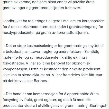
grunn av korona, noe som blant annet vil påvirke årets
grøntavlinger og grøntproduksjonen framover.
Landbruket ba regjeringa tidligere i mai om en koronapakke
for å dekke ekstraordinære kostnader i grøntnæringa og for
husdyrprodusenter på grunn av koronasituasjonen.
– Det er store kostnadsøkninger for grøntnæringa knyttet til
arbeidskraft, smittevernregler og andre faktorer. Samtidig
møter fjørfe- og svineprodusenten kraftig økning i
fôrkostnader. Vi har spilt inn behovet for økonomisk
kompensasjon. Dette er kostnader den enkelte produsent
ikke kan ta alene akkurat nå. Vi har fremdeles ikke fått svar
på det kravet, sier Bartnes.
– Det handler om kompensasjon for å opprettholde årets
forsyning av frukt, grønt og bær, og det å få med alle
produsenter videre i utviklinga av ei grønn næring. Stortinget