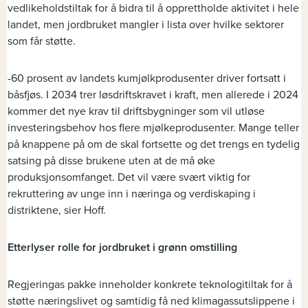
vedlikeholdstiltak for å bidra til å opprettholde aktivitet i hele
landet, men jordbruket mangler i lista over hvilke sektorer
som får støtte.
-60 prosent av landets kumjølkprodusenter driver fortsatt i
båsfjøs. I 2034 trer løsdriftskravet i kraft, men allerede i 2024
kommer det nye krav til driftsbygninger som vil utløse
investeringsbehov hos flere mjølkeprodusenter. Mange teller
på knappene på om de skal fortsette og det trengs en tydelig
satsing på disse brukene uten at de må øke
produksjonsomfanget. Det vil være svært viktig for
rekruttering av unge inn i næringa og verdiskaping i
distriktene, sier Hoff.
Etterlyser rolle for jordbruket i grønn omstilling
Regjeringas pakke inneholder konkrete teknologitiltak for å
støtte næringslivet og samtidig få ned klimagassutslippene i