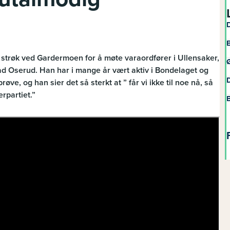
D
B
e strøk ved Gardermoen for å møte varaordfører i Ullensaker,
Ø
 Oserud. Han har i mange år vært aktiv i Bondelaget og
D
øve, og han sier det så sterkt at ” får vi ikke til noe nå, så
rpartiet.”
B