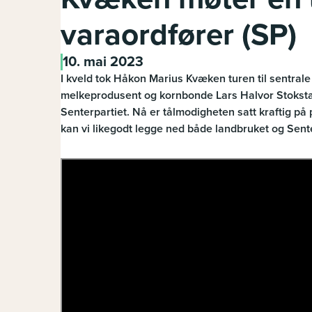
varaordfører (SP)
10. mai 2023
I kveld tok Håkon Marius Kvæken turen til sentral
melkeprodusent og kornbonde Lars Halvor Stokstad
Senterpartiet. Nå er tålmodigheten satt kraftig på pr
kan vi likegodt legge ned både landbruket og Sente