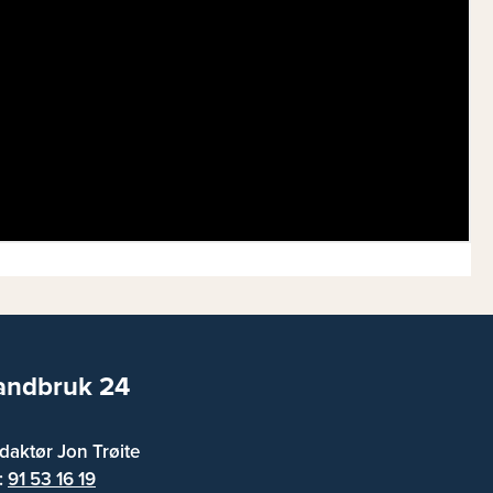
andbruk 24
daktør Jon Trøite
f:
91 53 16 19