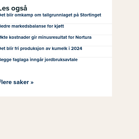
Les også
et blir omkamp om tallgrunnlaget på Stortinget
edre markedsbalanse for kjøtt
kte kostnader gir minusresultat for Nortura
et blir fri produksjon av kumelk i 2024
egge faglaga inngår jordbruksavtale
Flere saker »