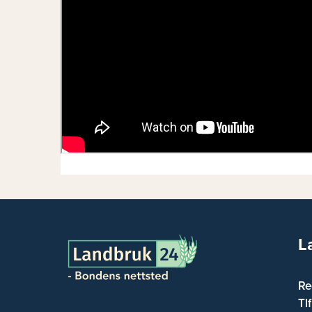
L
Re
Tl