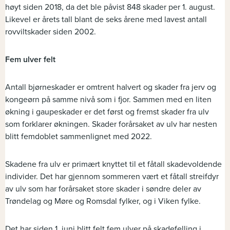
høyt siden 2018, da det ble påvist 848 skader per 1. august.
Likevel er årets tall blant de seks årene med lavest antall
rovviltskader siden 2002.
Fem ulver felt
Antall bjørneskader er omtrent halvert og skader fra jerv og
kongeørn på samme nivå som i fjor. Sammen med en liten
økning i gaupeskader er det først og fremst skader fra ulv
som forklarer økningen. Skader forårsaket av ulv har nesten
blitt femdoblet sammenlignet med 2022.
Skadene fra ulv er primært knyttet til et fåtall skadevoldende
individer. Det har gjennom sommeren vært et fåtall streifdyr
av ulv som har forårsaket store skader i søndre deler av
Trøndelag og Møre og Romsdal fylker, og i Viken fylke.
Det har siden 1. juni blitt felt fem ulver på skadefelling i