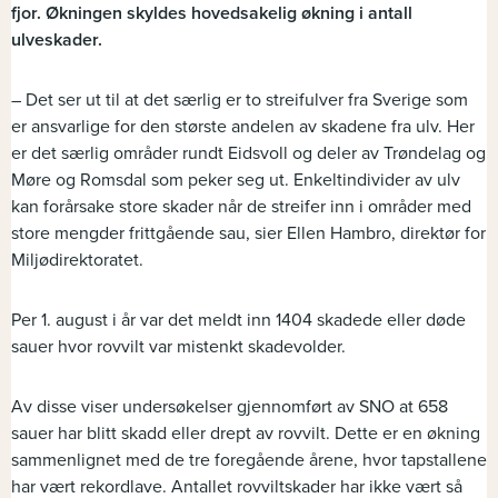
fjor. Økningen skyldes hovedsakelig økning i antall
ulveskader.
– Det ser ut til at det særlig er to streifulver fra Sverige som
er ansvarlige for den største andelen av skadene fra ulv. Her
er det særlig områder rundt Eidsvoll og deler av Trøndelag og
Møre og Romsdal som peker seg ut. Enkeltindivider av ulv
kan forårsake store skader når de streifer inn i områder med
store mengder frittgående sau, sier Ellen Hambro, direktør for
Miljødirektoratet.
Per 1. august i år var det meldt inn 1404 skadede eller døde
sauer hvor rovvilt var mistenkt skadevolder.
Av disse viser undersøkelser gjennomført av SNO at 658
sauer har blitt skadd eller drept av rovvilt. Dette er en økning
sammenlignet med de tre foregående årene, hvor tapstallene
har vært rekordlave. Antallet rovviltskader har ikke vært så