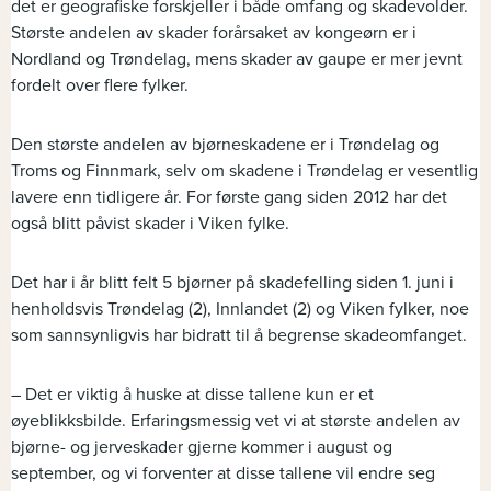
det er geografiske forskjeller i både omfang og skadevolder.
Største andelen av skader forårsaket av kongeørn er i
Nordland og Trøndelag, mens skader av gaupe er mer jevnt
fordelt over flere fylker.
Den største andelen av bjørneskadene er i Trøndelag og
Troms og Finnmark, selv om skadene i Trøndelag er vesentlig
lavere enn tidligere år. For første gang siden 2012 har det
også blitt påvist skader i Viken fylke.
Det har i år blitt felt 5 bjørner på skadefelling siden 1. juni i
henholdsvis Trøndelag (2), Innlandet (2) og Viken fylker, noe
som sannsynligvis har bidratt til å begrense skadeomfanget.
– Det er viktig å huske at disse tallene kun er et
øyeblikksbilde. Erfaringsmessig vet vi at største andelen av
bjørne- og jerveskader gjerne kommer i august og
september, og vi forventer at disse tallene vil endre seg