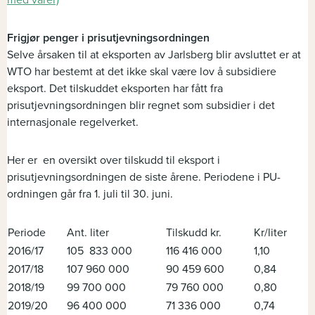
med varer)
Frigjør penger i prisutjevningsordningen
Selve årsaken til at eksporten av Jarlsberg blir avsluttet er at
WTO har bestemt at det ikke skal være lov å subsidiere
eksport. Det tilskuddet eksporten har fått fra
prisutjevningsordningen blir regnet som subsidier i det
internasjonale regelverket.
Her er en oversikt over tilskudd til eksport i
prisutjevningsordningen de siste årene. Periodene i PU-
ordningen går fra 1. juli til 30. juni.
Periode
Ant. liter
Tilskudd kr.
Kr/liter
2016/17
105 833 000
116 416 000
1,10
2017/18
107 960 000
90 459 600
0,84
2018/19
99 700 000
79 760 000
0,80
2019/20
96 400 000
71 336 000
0,74