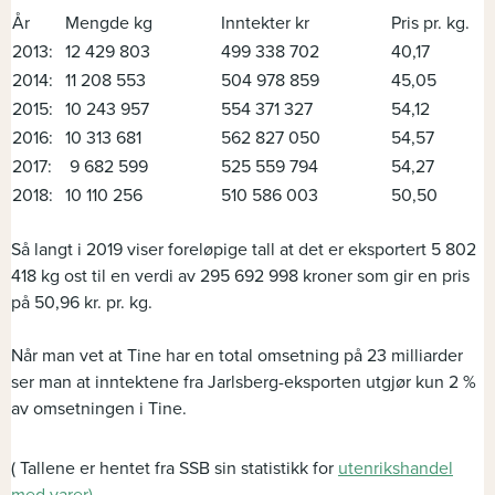
År
Mengde kg
Inntekter kr
Pris pr. kg.
2013:
12 429 803
499 338 702
40,17
2014:
11 208 553
504 978 859
45,05
2015:
10 243 957
554 371 327
54,12
2016:
10 313 681
562 827 050
54,57
2017:
9 682 599
525 559 794
54,27
2018:
10 110 256
510 586 003
50,50
Så langt i 2019 viser foreløpige tall at det er eksportert 5 802
418 kg ost til en verdi av 295 692 998 kroner som gir en pris
på 50,96 kr. pr. kg.
Når man vet at Tine har en total omsetning på 23 milliarder
ser man at inntektene fra Jarlsberg-eksporten utgjør kun 2 %
av omsetningen i Tine.
( Tallene er hentet fra SSB sin statistikk for
utenrikshandel