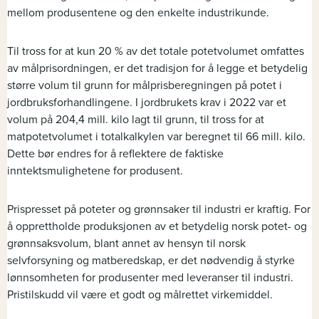
mellom produsentene og den enkelte industrikunde.
Til tross for at kun 20 % av det totale potetvolumet omfattes
av målprisordningen, er det tradisjon for å legge et betydelig
større volum til grunn for målprisberegningen på potet i
jordbruksforhandlingene. I jordbrukets krav i 2022 var et
volum på 204,4 mill. kilo lagt til grunn, til tross for at
matpotetvolumet i totalkalkylen var beregnet til 66 mill. kilo.
Dette bør endres for å reflektere de faktiske
inntektsmulighetene for produsent.
Prispresset på poteter og grønnsaker til industri er kraftig. For
å opprettholde produksjonen av et betydelig norsk potet- og
grønnsaksvolum, blant annet av hensyn til norsk
selvforsyning og matberedskap, er det nødvendig å styrke
lønnsomheten for produsenter med leveranser til industri.
Pristilskudd vil være et godt og målrettet virkemiddel.