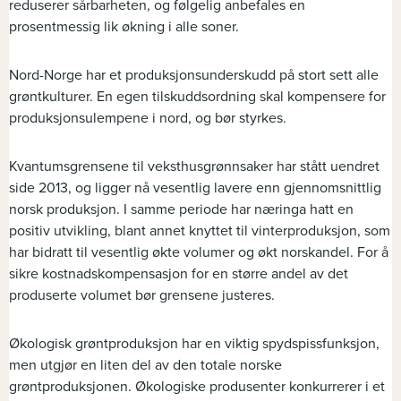
reduserer sårbarheten, og følgelig anbefales en
prosentmessig lik økning i alle soner.
Nord-Norge har et produksjonsunderskudd på stort sett alle
grøntkulturer. En egen tilskuddsordning skal kompensere for
produksjonsulempene i nord, og bør styrkes.
Kvantumsgrensene til veksthusgrønnsaker har stått uendret
side 2013, og ligger nå vesentlig lavere enn gjennomsnittlig
norsk produksjon. I samme periode har næringa hatt en
positiv utvikling, blant annet knyttet til vinterproduksjon, som
har bidratt til vesentlig økte volumer og økt norskandel. For å
sikre kostnadskompensasjon for en større andel av det
produserte volumet bør grensene justeres.
Økologisk grøntproduksjon har en viktig spydspissfunksjon,
men utgjør en liten del av den totale norske
grøntproduksjonen. Økologiske produsenter konkurrerer i et