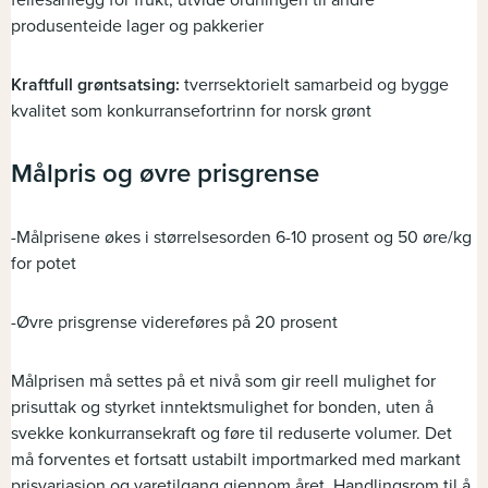
fellesanlegg for frukt, utvide ordningen til andre
produsenteide lager og pakkerier
Kraftfull grøntsatsing:
tverrsektorielt samarbeid og bygge
kvalitet som konkurransefortrinn for norsk grønt
Målpris og øvre prisgrense
-Målprisene økes i størrelsesorden 6-10 prosent og 50 øre/kg
for potet
-Øvre prisgrense videreføres på 20 prosent
Målprisen må settes på et nivå som gir reell mulighet for
prisuttak og styrket inntektsmulighet for bonden, uten å
svekke konkurransekraft og føre til reduserte volumer. Det
må forventes et fortsatt ustabilt importmarked med markant
prisvariasjon og varetilgang gjennom året. Handlingsrom til å