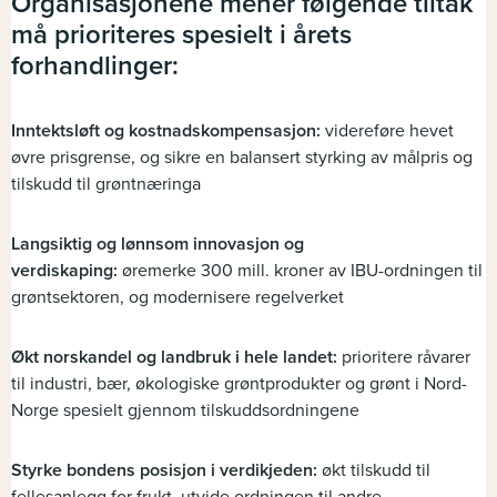
Organisasjonene mener følgende tiltak
må prioriteres spesielt i årets
forhandlinger:
Inntektsløft og kostnadskompensasjon:
videreføre hevet
øvre prisgrense, og sikre en balansert styrking av målpris og
tilskudd til grøntnæringa
Langsiktig og lønnsom innovasjon og
verdiskaping:
øremerke 300 mill. kroner av IBU-ordningen til
grøntsektoren, og modernisere regelverket
Økt norskandel og landbruk i hele landet:
prioritere råvarer
til industri, bær, økologiske grøntprodukter og grønt i Nord-
Norge spesielt gjennom tilskuddsordningene
Styrke bondens posisjon i verdikjeden:
økt tilskudd til