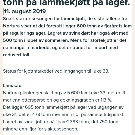
tonn på lammekjøtt på lager.
11. august 2019
Snart starter sesongen for lammekjøtt, de siste tallene fra
Nortura viser at det fortsatt ligger 600 tonn av fjorårets lam
på reguleringslager. Lagret av svinekjøtt har også økt med
500 tonn i løpet av sommeren. Mens for storfekjøtt er det
nå mangel i markedet og det er åpnet for import med
redusert toll
.
Status for kjøttmarkedet ved inngangen til uke 33.
Lam/sau
Nortura planlegger slakting av 5 600 lami uke 33, det er litt
mer enn etterspørselen og dekningsgraden er 113 %.
Det ligger 605 tonn lammekjøtt på lager ved utgangen av
uke 31, det er 478 tonn mer enn i fjor på samme tidspunkt.
Lagret av sauekjøtt er nå “bare” 393 tonn, det 750 tonn
mindre enn ifjor før slaktesesongen.