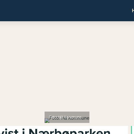
Foto: Hå Kommune
vist i Nærbøparken