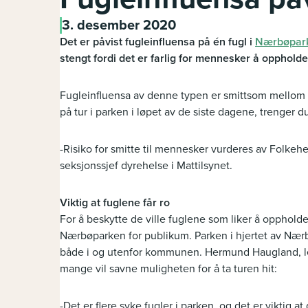
3. desember 2020
Det er påvist fugleinfluensa på én fugl i
Nærbøpark
stengt fordi det er farlig for mennesker å oppholde 
Fugleinfluensa av denne typen er smittsom mellom f
på tur i parken i løpet av de siste dagene, trenger 
-Risiko for smitte til mennesker vurderes av Folkehe
seksjonssjef dyrehelse i Mattilsynet.
Viktig at fuglene får ro
For å beskytte de ville fuglene som liker å opphold
Nærbøparken for publikum. Parken i hjertet av Nærbø
både i og utenfor kommunen. Hermund Haugland, lede
mange vil savne muligheten for å ta turen hit:
-Det er flere syke fugler i parken, og det er viktig at 