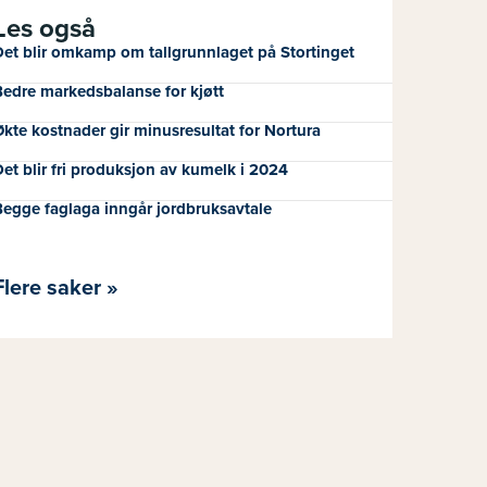
Les også
et blir omkamp om tallgrunnlaget på Stortinget
edre markedsbalanse for kjøtt
kte kostnader gir minusresultat for Nortura
et blir fri produksjon av kumelk i 2024
egge faglaga inngår jordbruksavtale
Flere saker »