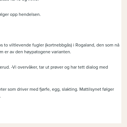
ølger opp hendelsen.
s to viltlevende fugler (kortnebbgås) i Rogaland, den som nå
om er av den høypatogene varianten.
onerud. -Vi overvåker, tar ut prøver og har tett dialog med
 som driver med fjørfe, egg, slakting. Mattilsynet følger
.