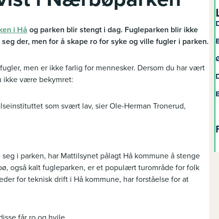
D
en i Hå
og parken blir stengt i dag. Fugleparken blir ikke
seg der, men for å skape ro for syke og ville fugler i parken.
B
Ø
ugler, men er ikke farlig for mennesker. Dersom du har vært
D
du ikke være bekymret:
B
lseinstituttet som svært lav, sier Ole-Herman Tronerud,
e seg i parken, har Mattilsynet pålagt Hå kommune å stenge
, også kalt fugleparken, er et populært turområde for folk
r for teknisk drift i Hå kommune, har forståelse for at
disse får ro og hvile.