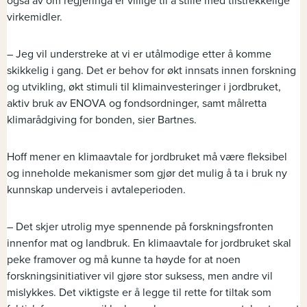
også av om regjeringa er villige til å stille med tilstrekkelige
virkemidler.
– Jeg vil understreke at vi er utålmodige etter å komme
skikkelig i gang. Det er behov for økt innsats innen forskning
og utvikling, økt stimuli til klimainvesteringer i jordbruket,
aktiv bruk av ENOVA og fondsordninger, samt målretta
klimarådgiving for bonden, sier Bartnes.
Hoff mener en klimaavtale for jordbruket må være fleksibel
og inneholde mekanismer som gjør det mulig å ta i bruk ny
kunnskap underveis i avtaleperioden.
– Det skjer utrolig mye spennende på forskningsfronten
innenfor mat og landbruk. En klimaavtale for jordbruket skal
peke framover og må kunne ta høyde for at noen
forskningsinitiativer vil gjøre stor suksess, men andre vil
mislykkes. Det viktigste er å legge til rette for tiltak som