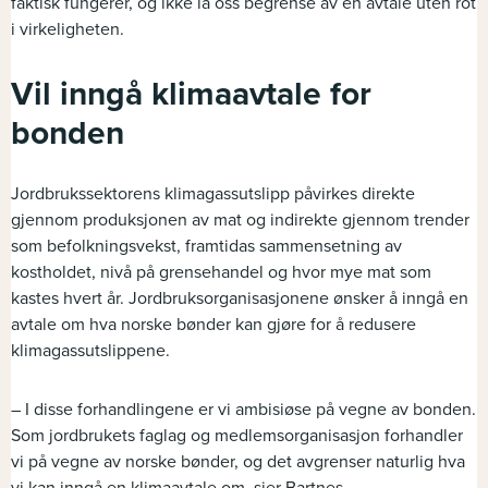
faktisk fungerer, og ikke la oss begrense av en avtale uten rot
i virkeligheten.
Vil inngå klimaavtale for
bonden
Jordbrukssektorens klimagassutslipp påvirkes direkte
gjennom produksjonen av mat og indirekte gjennom trender
som befolkningsvekst, framtidas sammensetning av
kostholdet, nivå på grensehandel og hvor mye mat som
kastes hvert år. Jordbruksorganisasjonene ønsker å inngå en
avtale om hva norske bønder kan gjøre for å redusere
klimagassutslippene.
– I disse forhandlingene er vi ambisiøse på vegne av bonden.
Som jordbrukets faglag og medlemsorganisasjon forhandler
vi på vegne av norske bønder, og det avgrenser naturlig hva
vi kan inngå en klimaavtale om, sier Bartnes.