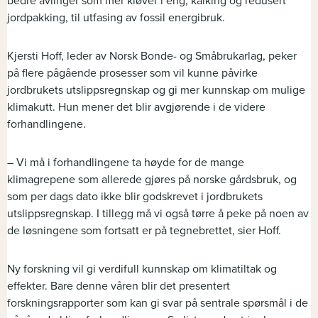
bedre avlinger som mer kløver i eng, kalking og redusert
jordpakking, til utfasing av fossil energibruk.
Kjersti Hoff, leder av Norsk Bonde- og Småbrukarlag, peker
på flere pågående prosesser som vil kunne påvirke
jordbrukets utslippsregnskap og gi mer kunnskap om mulige
klimakutt. Hun mener det blir avgjørende i de videre
forhandlingene.
– Vi må i forhandlingene ta høyde for de mange
klimagrepene som allerede gjøres på norske gårdsbruk, og
som per dags dato ikke blir godskrevet i jordbrukets
utslippsregnskap. I tillegg må vi også tørre å peke på noen av
de løsningene som fortsatt er på tegnebrettet, sier Hoff.
Ny forskning vil gi verdifull kunnskap om klimatiltak og
effekter. Bare denne våren blir det presentert
forskningsrapporter som kan gi svar på sentrale spørsmål i de