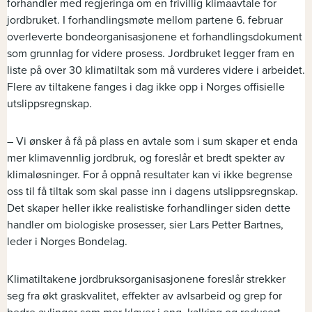
forhandler med regjeringa om en frivillig klimaavtale for
jordbruket. I forhandlingsmøte mellom partene 6. februar
overleverte bondeorganisasjonene et forhandlingsdokument
som grunnlag for videre prosess. Jordbruket legger fram en
liste på over 30 klimatiltak som må vurderes videre i arbeidet.
Flere av tiltakene fanges i dag ikke opp i Norges offisielle
utslippsregnskap.
– Vi ønsker å få på plass en avtale som i sum skaper et enda
mer klimavennlig jordbruk, og foreslår et bredt spekter av
klimaløsninger. For å oppnå resultater kan vi ikke begrense
oss til få tiltak som skal passe inn i dagens utslippsregnskap.
Det skaper heller ikke realistiske forhandlinger siden dette
handler om biologiske prosesser, sier Lars Petter Bartnes,
leder i Norges Bondelag.
Klimatiltakene jordbruksorganisasjonene foreslår strekker
seg fra økt graskvalitet, effekter av avlsarbeid og grep for