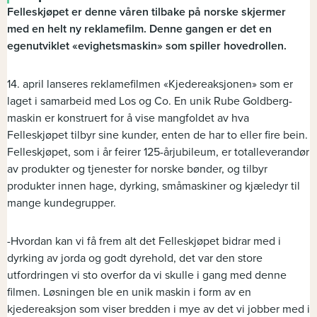
Felleskjøpet er denne våren tilbake på norske skjermer
med en helt ny reklamefilm. Denne gangen er det en
egenutviklet «evighetsmaskin» som spiller hovedrollen.
14. april lanseres reklamefilmen «Kjedereaksjonen» som er
laget i samarbeid med Los og Co. En unik Rube Goldberg-
maskin er konstruert for å vise mangfoldet av hva
Felleskjøpet tilbyr sine kunder, enten de har to eller fire bein.
Felleskjøpet, som i år feirer 125-årjubileum, er totalleverandør
av produkter og tjenester for norske bønder, og tilbyr
produkter innen hage, dyrking, småmaskiner og kjæledyr til
mange kundegrupper.
-Hvordan kan vi få frem alt det Felleskjøpet bidrar med i
dyrking av jorda og godt dyrehold, det var den store
utfordringen vi sto overfor da vi skulle i gang med denne
filmen. Løsningen ble en unik maskin i form av en
kjedereaksjon som viser bredden i mye av det vi jobber med i