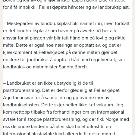
Borch og klima- og miljøminister Espen Barth Eide til stede
for å få innblikk i Felleskjøpets håndtering av landbruksplast.
– Mesteparten av landbruksplast blir samlet inn, men fortsatt
er det landbruksplast som havner på avveie. Vi har alle
ansvar for at plasten vår blir tatt hånd om på lovlig og riktig
måte. Dette er også noe næringa er opptatt av, og det er
kjærkomment at Felleskjøpet på denne måten gjør det
enklere for jordbruket å opptre i tråd med regelverket, sier
landbruks- og matminister Sandra Borch.
– Landbruket er en ikke ubetydelig kilde til
plastforurensning. Det er derfor gledelig at Felleskjøpet
Agri tar ansvar for å samle inn og gjenvinne mer av
landbruksplasten. Dette skjer heller ikke i et vakuum. Jeg
kom nettopp tilbake fra forhandlinger om en internasjonal
avtale for å stoppe plastforurensning, og der fikk Norge med
oss de andre landene på at vi skal ha et utkast til en
internasjonal plastavtale klart allerede til neste møte i