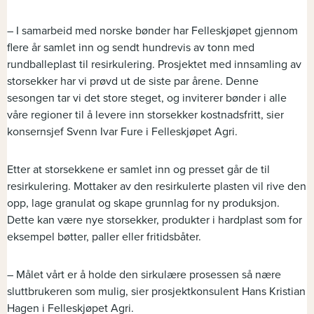
– I samarbeid med norske bønder har Felleskjøpet gjennom
flere år samlet inn og sendt hundrevis av tonn med
rundballeplast til resirkulering. Prosjektet med innsamling av
storsekker har vi prøvd ut de siste par årene. Denne
sesongen tar vi det store steget, og inviterer bønder i alle
våre regioner til å levere inn storsekker kostnadsfritt, sier
konsernsjef Svenn Ivar Fure i Felleskjøpet Agri.
Etter at storsekkene er samlet inn og presset går de til
resirkulering. Mottaker av den resirkulerte plasten vil rive den
opp, lage granulat og skape grunnlag for ny produksjon.
Dette kan være nye storsekker, produkter i hardplast som for
eksempel bøtter, paller eller fritidsbåter.
– Målet vårt er å holde den sirkulære prosessen så nære
sluttbrukeren som mulig, sier prosjektkonsulent Hans Kristian
Hagen i Felleskjøpet Agri.