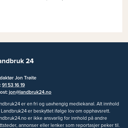
andbruk 24
daktør Jon Trøite
f:
91 53 16 19
ost:
jon@landbruk24.no
ndbruk24 er en fri og uavhengig mediekanal. Alt innhold
 Landbruk24 er beskyttet ifølge lov om opphavsrett.
ndbruk24.no er ikke ansvarlig for innhold på andre
ttsteder, annonser eller lenker som reportasjer peker til.