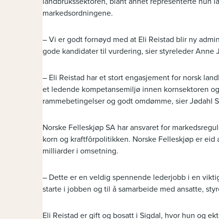
landbrukssektoren, blant annet representerte hun l
markedsordningene.
– Vi er godt fornøyd med at Eli Reistad blir ny adm
gode kandidater til vurdering, sier styreleder Anne 
– Eli Reistad har et stort engasjement for norsk land
et ledende kompetansemiljø innen kornsektoren og b
rammebetingelser og godt omdømme, sier Jødahl S
Norske Felleskjøp SA har ansvaret for markedsregule
korn og kraftfôrpolitikken. Norske Felleskjøp er e
milliarder i omsetning.
– Dette er en veldig spennende lederjobb i en viktig
starte i jobben og til å samarbeide med ansatte, styre
Eli Reistad er gift og bosatt i Sigdal, hvor hun og e