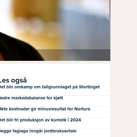
Les også
et blir omkamp om tallgrunnlaget på Stortinget
edre markedsbalanse for kjøtt
kte kostnader gir minusresultat for Nortura
et blir fri produksjon av kumelk i 2024
egge faglaga inngår jordbruksavtale