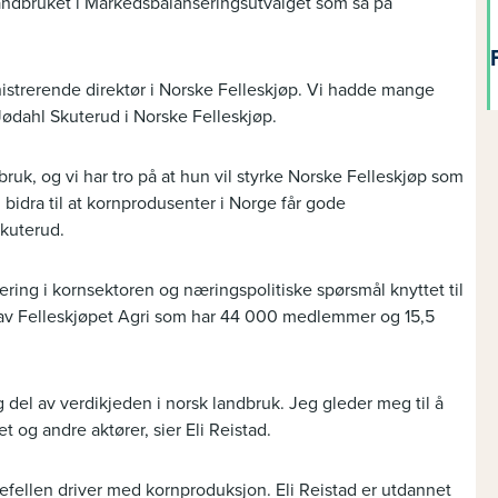
andbruket i Markedsbalanseringsutvalget som så på
inistrerende direktør i Norske Felleskjøp. Vi hadde mange
Jødahl Skuterud i Norske Felleskjøp.
bruk, og vi har tro på at hun vil styrke Norske Felleskjøp som
idra til at kornprodusenter i Norge får gode
kuterud.
ring i kornsektoren og næringspolitiske spørsmål knyttet til
id av Felleskjøpet Agri som har 44 000 medlemmer og 15,5
 del av verdikjeden i norsk landbruk. Jeg gleder meg til å
t og andre aktører, sier Eli Reistad.
ktefellen driver med kornproduksjon. Eli Reistad er utdannet