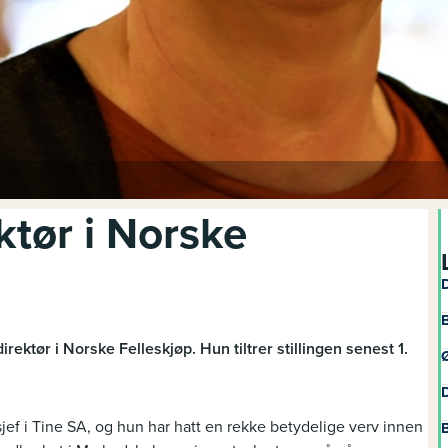
ktør i Norske
D
B
rektør i Norske Felleskjøp. Hun tiltrer stillingen senest 1.
Ø
D
jef i Tine SA, og hun har hatt en rekke betydelige verv innen
B