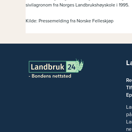
sivilagronom fra Norges Landbrukshøyskole i 1995.
Kilde: Pressemelding fra Norske Felleskjøp
L
Re
Tl
Ep
La
på
La
ne