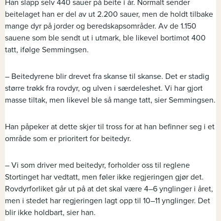
Han slapp selv 440 sauer på beite i år. Normalt sender
beitelaget han er del av ut 2.200 sauer, men de holdt tilbake
mange dyr på jorder og beredskapsområder. Av de 1.150
sauene som ble sendt ut i utmark, ble likevel bortimot 400
tatt, ifølge Semmingsen.
– Beitedyrene blir drevet fra skanse til skanse. Det er stadig
større trøkk fra rovdyr, og ulven i særdeleshet. Vi har gjort
masse tiltak, men likevel ble så mange tatt, sier Semmingsen.
Han påpeker at dette skjer til tross for at han befinner seg i et
område som er prioritert for beitedyr.
– Vi som driver med beitedyr, forholder oss til reglene
Stortinget har vedtatt, men føler ikke regjeringen gjør det.
Rovdyrforliket går ut på at det skal være 4–6 ynglinger i året,
men i stedet har regjeringen lagt opp til 10–11 ynglinger. Det
blir ikke holdbart, sier han.