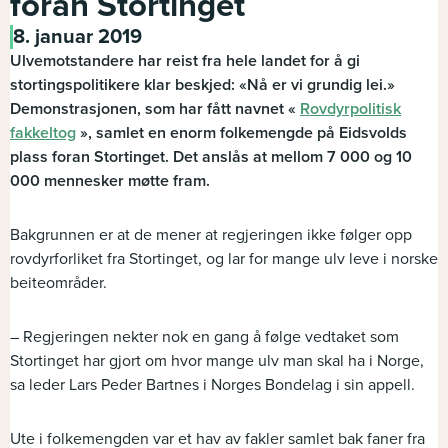
foran Stortinget
8. januar 2019
Ulvemotstandere har reist fra hele landet for å gi
stortingspolitikere klar beskjed: «Nå er vi grundig lei.»
Demonstrasjonen, som har fått navnet «
Rovdyrpolitisk
fakkeltog
», samlet en enorm folkemengde på Eidsvolds
plass foran Stortinget. Det anslås at mellom 7 000 og 10
000 mennesker møtte fram.
Bakgrunnen er at de mener at regjeringen ikke følger opp
rovdyrforliket fra Stortinget, og lar for mange ulv leve i norske
beiteområder.
– Regjeringen nekter nok en gang å følge vedtaket som
Stortinget har gjort om hvor mange ulv man skal ha i Norge,
sa leder Lars Peder Bartnes i Norges Bondelag i sin appell.
Ute i folkemengden var et hav av fakler samlet bak faner fra