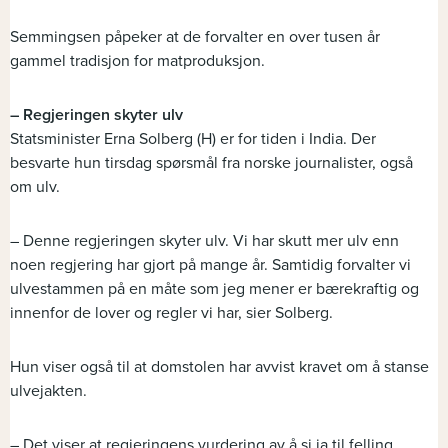
Semmingsen påpeker at de forvalter en over tusen år
gammel tradisjon for matproduksjon.
– Regjeringen skyter ulv
Statsminister Erna Solberg (H) er for tiden i India. Der
besvarte hun tirsdag spørsmål fra norske journalister, også
om ulv.
– Denne regjeringen skyter ulv. Vi har skutt mer ulv enn
noen regjering har gjort på mange år. Samtidig forvalter vi
ulvestammen på en måte som jeg mener er bærekraftig og
innenfor de lover og regler vi har, sier Solberg.
Hun viser også til at domstolen har avvist kravet om å stanse
ulvejakten.
– Det viser at regjeringens vurdering av å si ja til felling