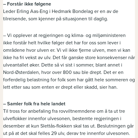
– Forstår ikke følgene
Leder Erling Aas-Eng i Hedmark Bondelag er en av de
tilreisende, som kjenner på situasjonen til daglig.
– Vi opplever at regjeringen og klima- og miljøministeren
ikke forstår helt hvilke følger det har for oss som lever i
områdene hvor ulven er. Vi vil ikke fjerne ulven, men vi kan
ikke ha fri vekst av ulv. Det får ganske store konsekvenser når
ulveantallet øker. Dette så vi sist i sommer, blant annet i
Nord-Østerdalen, hvor over 800 sau ble drept. Det er en
forferdelig belastning for folk som har gått hele sommeren og
lett etter sau som enten er drept eller skadd, sier han.
– Samler folk fra hele landet
Til tross for anbefaling fra rovviltnemndene om å ta ut tre
ulveflokker innenfor ulvesonen, bestemte regjeringen i
desember at kun Slettås-flokken skal tas ut. Beslutningen går
ut på at det skal felles 29 ulv, derav tre innenfor ulvesonen.