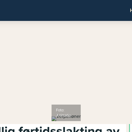
Foto:
Animalia
llig førtidsslakting av