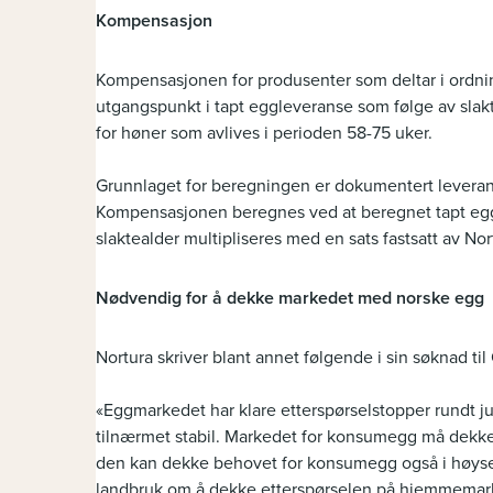
Kompensasjon
Kompensasjonen for produsenter som deltar i ord
utgangspunkt i tapt eggleveranse som følge av slakt
for høner som avlives i perioden 58-75 uker.
Grunnlaget for beregningen er dokumentert leveranse
Kompensasjonen beregnes ved at beregnet tapt eggle
slaktealder multipliseres med en sats fastsatt av Nortu
Nødvendig for å dekke markedet med norske egg
Nortura skriver blant annet følgende i sin søknad ti
«Eggmarkedet har klare etterspørselstopper rundt j
tilnærmet stabil. Markedet for konsumegg må dekke
den kan dekke behovet for konsumegg også i høyse
landbruk om å dekke etterspørselen på hjemmemarked