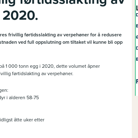
 2020.
D
B
s frivillig førtidsslakting av verpehøner for å redusere
Ø
tnaden ved full oppslutning om tiltaket vil kunne bli opp
D
B
 på 1 000 tonn egg i 2020, dette volumet åpner
illig førtidslakting av verpehøner.
gen:
dyr i alderen 58-75
dligst åtte uker etter