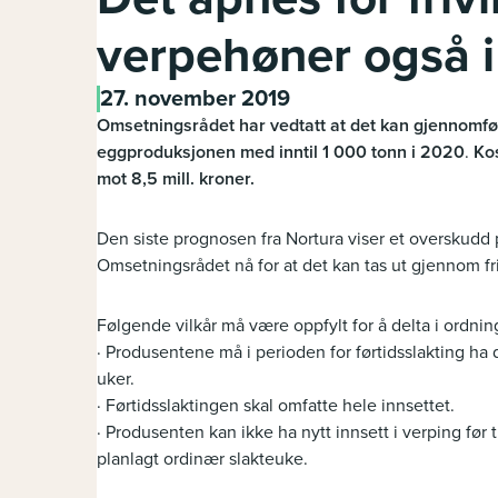
verpehøner også i
27. november 2019
Omsetningsrådet har vedtatt at det kan gjennomføre
eggproduksjonen med inntil 1 000 tonn i 2020
.
Kos
mot 8,5 mill. kroner.
Den siste prognosen fra Nortura viser et overskudd
Omsetningsrådet nå for at det kan tas ut gjennom friv
Følgende vilkår må være oppfylt for å delta i ordnin
· Produsentene må i perioden for førtidsslakting ha 
uker.
· Førtidsslaktingen skal omfatte hele innsettet.
· Produsenten kan ikke ha nytt innsett i verping før ti
planlagt ordinær slakteuke.