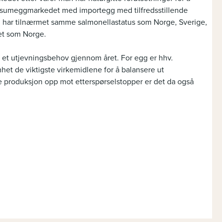
nsumeggmarkedet med importegg med tilfredsstillende
om har tilnærmet samme salmonellastatus som Norge, Sverige,
et som Norge.
t et utjevningsbehov gjennom året. For egg er hhv.
et de viktigste virkemidlene for å balansere ut
 produksjon opp mot etterspørselstopper er det da også