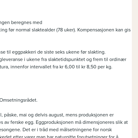
ningen beregnes med
ing før normal slaktealder (78 uker). Kompensasjonen kan gis
 til eggpakkeri de siste seks ukene før slakting.
veranse i ukene fra slaktetidspunktet og frem til ordinær
ra, innenfor intervallet fra kr 6,00 til kr 8,50 per kg.
l Omsetningsrådet.
ul, påske, mai og delvis august, mens produksjonen er
s av ferske egg. Eggproduksjonen må dimensjoneres slik at
songene. Det er i tråd med målsetningene for norsk
et etter varer man har naturgitte forutsetninger for å