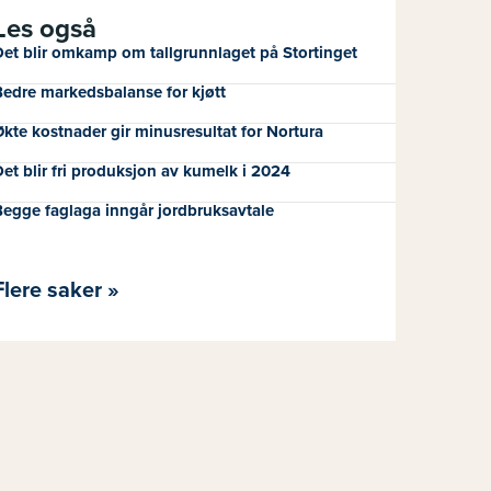
Les også
et blir omkamp om tallgrunnlaget på Stortinget
edre markedsbalanse for kjøtt
kte kostnader gir minusresultat for Nortura
et blir fri produksjon av kumelk i 2024
egge faglaga inngår jordbruksavtale
Flere saker »