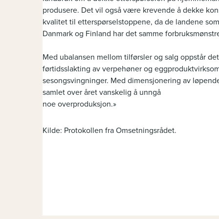
produsere. Det vil også være krevende å dekke ko
kvalitet til etterspørselstoppene, da de landene s
Danmark og Finland har det samme forbruksmønstr
Med ubalansen mellom tilførsler og salg oppstår de
førtidsslakting av verpehøner og eggproduktvirksomh
sesongsvingninger. Med dimensjonering av løpende
samlet over året vanskelig å unngå
noe overproduksjon.»
Kilde: Protokollen fra Omsetningsrådet.