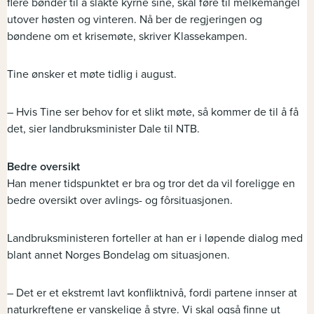
flere bønder til å slakte kyrne sine, skal føre til melkemangel
utover høsten og vinteren. Nå ber de regjeringen og
bøndene om et krisemøte, skriver Klassekampen.
Tine ønsker et møte tidlig i august.
– Hvis Tine ser behov for et slikt møte, så kommer de til å få
det, sier landbruksminister Dale til NTB.
Bedre oversikt
Han mener tidspunktet er bra og tror det da vil foreligge en
bedre oversikt over avlings- og fôrsituasjonen.
Landbruksministeren forteller at han er i løpende dialog med
blant annet Norges Bondelag om situasjonen.
– Det er et ekstremt lavt konfliktnivå, fordi partene innser at
naturkreftene er vanskelige å styre. Vi skal også finne ut